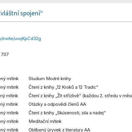
vláštní spojení“
m/invite/uvqKpCd32g
0 707
ný mítink
Studium Modré knihy
ný mítink
Čtení z knihy „12 Kroků a 12 Tradic“
ný mítink
Čtení z knihy „Žít střízlivě“ (každou 2. středu v mě
ný mítink
Otázky a odpovědi členů AA
ný mítink
Čtení z knihy „Skúsenosti, sila a nadej“
ný mítink
Meditační mítink
ný mítink
Oblíbený úryvek z literatury AA