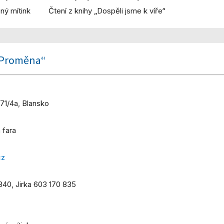
ný mítink
Čtení z knihy „Dospěli jsme k víře“
„Proměna“
1/4a, Blansko
 fara
cz
40, Jirka 603 170 835