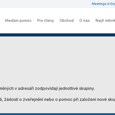
Meetings in Eng
Hledám pomoc
Pro členy
Obchod
O nás
Najít mítin
něných v adresáři zodpovídají jednotlivé skupiny.
, žádostí o zveřejnění nebo o pomoc při založení nové sku