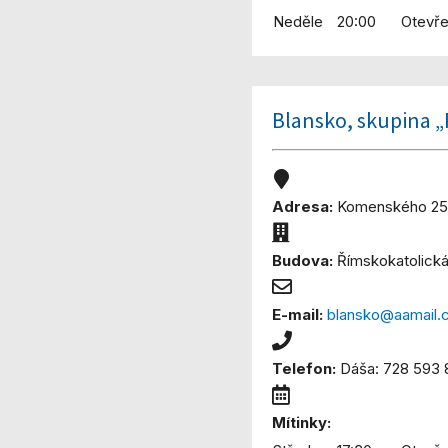
Neděle
20:00
Otevře
Blansko, skupina 
Adresa:
Komenského 257
Budova:
Římskokatolická
E-mail:
blansko@aamail.
Telefon:
Dáša: 728 593 8
Mítinky: