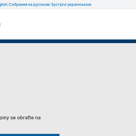
lish
|
Собрания на русском
|
Зустрічі українською
k
piny se obraťte na