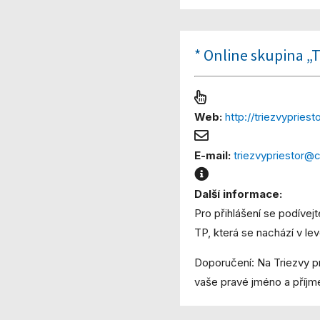
* Online skupina „T
Web:
http://triezvypries
E-mail:
triezvypriestor@
Další informace:
Pro přihlášení se podív
TP, která se nachází v lev
Doporučení: Na Triezvy pr
vaše pravé jméno a příjme