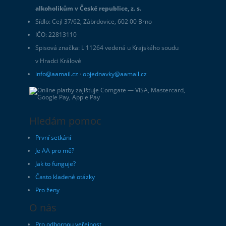
alkoholikům v České republice, z. s.
Sídlo: Cejl 37/62, Zábrdovice, 602 00 Brno
IČO: 22813110
Spisová značka: L 11264 vedená u Krajského soudu
v Hradci Králové
info@aamail.cz
·
objednavky@aamail.cz
Hledám pomoc
První setkání
Je AA pro mě?
Jak to funguje?
Často kladené otázky
Pro ženy
O nás
Pro odbornou veřejnost