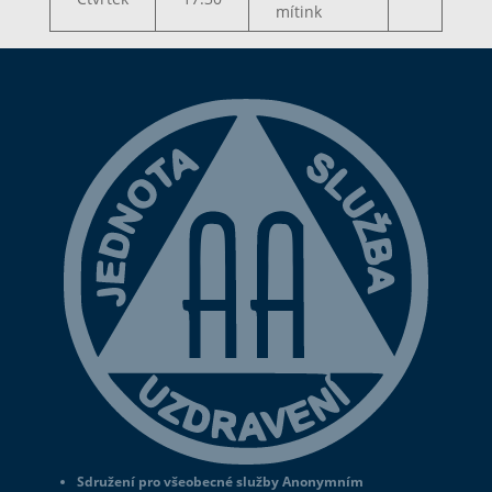
mítink
Sdružení pro všeobecné služby Anonymním