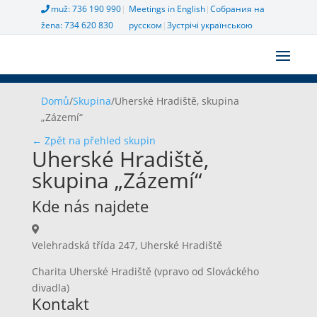
muž: 736 190 990
|
Meetings in English
|
Собрания на
žena: 734 620 830
русском
|
Зустрічі українською
Domů
/
Skupina
/
Uherské Hradiště, skupina
„Zázemí“
← Zpět na přehled skupin
Uherské Hradiště,
skupina „Zázemí“
Kde nás najdete
Velehradská třída 247, Uherské Hradiště
Charita Uherské Hradiště (vpravo od Slováckého
divadla)
Kontakt