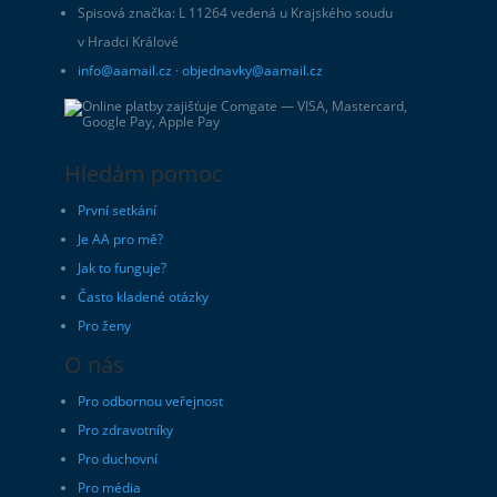
Spisová značka: L 11264 vedená u Krajského soudu
v Hradci Králové
info@aamail.cz
·
objednavky@aamail.cz
Hledám pomoc
První setkání
Je AA pro mě?
Jak to funguje?
Často kladené otázky
Pro ženy
O nás
Pro odbornou veřejnost
Pro zdravotníky
Pro duchovní
Pro média