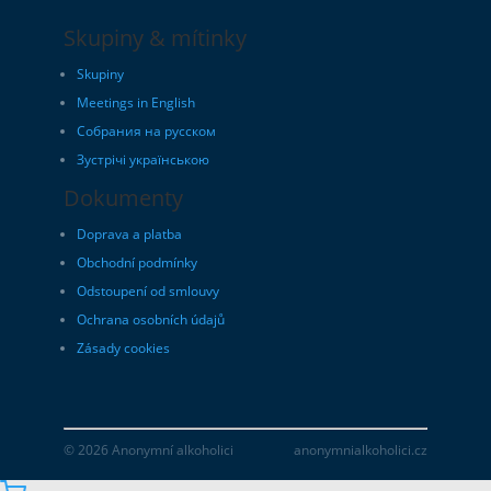
Skupiny & mítinky
Skupiny
Meetings in English
Собрания на русском
Зустрічі українською
Dokumenty
Doprava a platba
Obchodní podmínky
Odstoupení od smlouvy
Ochrana osobních údajů
Zásady cookies
© 2026 Anonymní alkoholici
anonymnialkoholici.cz