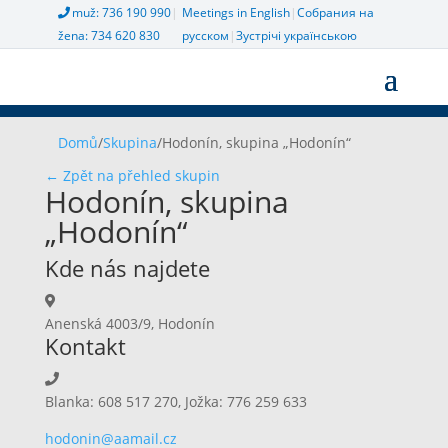
muž: 736 190 990
|
Meetings in English
|
Собрания на
žena: 734 620 830
русском
|
Зустрічі українською
Domů
/
Skupina
/
Hodonín, skupina „Hodonín“
← Zpět na přehled skupin
Hodonín, skupina
„Hodonín“
Kde nás najdete
Anenská 4003/9, Hodonín
Kontakt
Blanka: 608 517 270, Jožka: 776 259 633
hodonin@aamail.cz