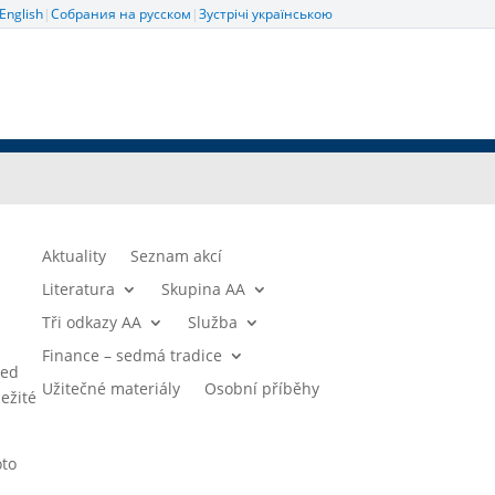
English
|
Собрания на русском
|
Зустрічі українською
Aktuality
Seznam akcí
Literatura
Skupina AA
Tři odkazy AA
Služba
Finance – sedmá tradice
řed
Užitečné materiály
Osobní příběhy
ežité
oto