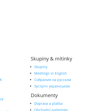
Skupiny & mítinky
Skupiny
Meetings in English
A
Собрания на русском
Зустрічі українською
Dokumenty
ce
Doprava a platba
Obchodní podmínky