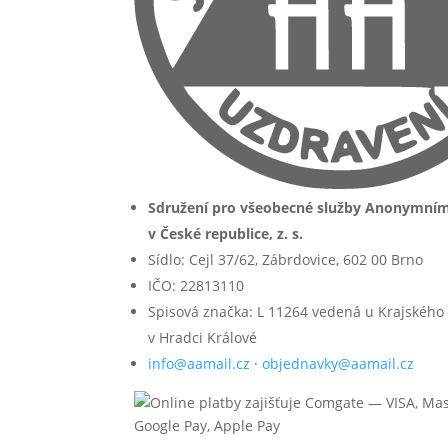
Sdružení pro všeobecné služby Anonymní
v České republice, z. s.
Sídlo: Cejl 37/62, Zábrdovice, 602 00 Brno
IČO: 22813110
Spisová značka: L 11264 vedená u Krajského
v Hradci Králové
info@aamail.cz
·
objednavky@aamail.cz