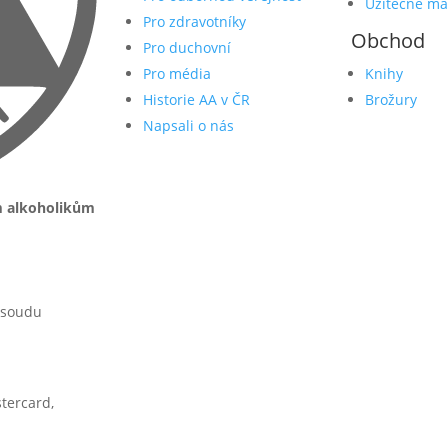
Užitečné ma
Pro zdravotníky
Obchod
Pro duchovní
Pro média
Knihy
Historie AA v ČR
Brožury
Napsali o nás
m alkoholikům
 soudu