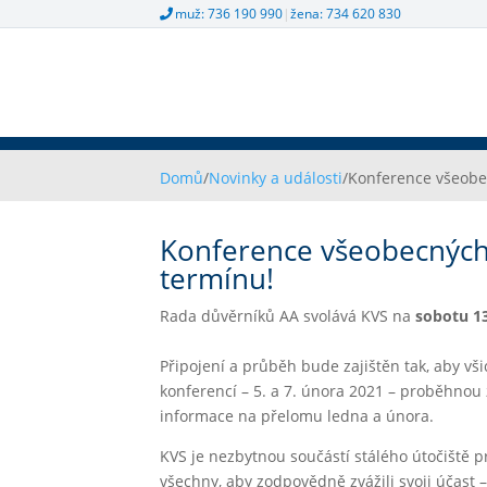
muž: 736 190 990
|
žena: 734 620 830
Domů
/
Novinky a události
/
Konference všeobe
Konference všeobecných 
termínu!
Rada důvěrníků AA svolává KVS na
sobotu 13
Připojení a průběh bude zajištěn tak, aby vš
konferencí – 5. a 7. února 2021 – proběhnou
informace na přelomu ledna a února.
KVS je nezbytnou součástí stálého útočiště pr
všechny, aby zodpovědně zvážili svoji účast 