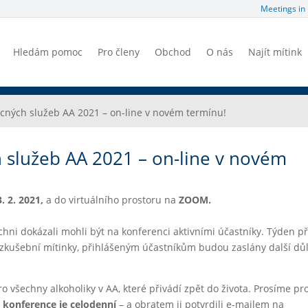
Meetings in 
Hledám pomoc
Pro členy
Obchod
O nás
Najít mítink
cných služeb AA 2021 – on-line v novém termínu!
služeb AA 2021 – on-line v novém
. 2. 2021,
a do virtuálního prostoru na
ZOOM.
ichni dokázali mohli být na konferenci aktivními účastníky. Týden p
 zkušební mítinky, přihlášeným účastníkům budou zaslány další důl
o všechny alkoholiky v AA, které přivádí zpět do života. Prosíme pr
–
konference je celodenní
– a obratem ji potvrdili e-mailem na