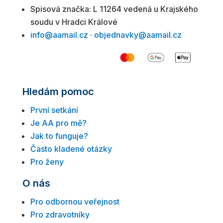
Spisová značka: L 11264 vedená u Krajského
soudu v Hradci Králové
info@aamail.cz
·
objednavky@aamail.cz
Hledám pomoc
První setkání
Je AA pro mě?
Jak to funguje?
Často kladené otázky
Pro ženy
O nás
Pro odbornou veřejnost
Pro zdravotníky