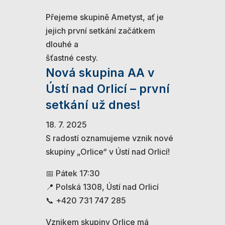
Přejeme skupině Ametyst, ať je
jejich první setkání začátkem
dlouhé a
šťastné cesty.
Nová skupina AA v
Ústí nad Orlicí – první
setkání už dnes!
18. 7. 2025
S radostí oznamujeme vznik nové
skupiny „Orlice“ v Ústí nad Orlicí!
📅 Pátek 17:30
📍 Polská 1308, Ústí nad Orlicí
📞 +420 731 747 285
Vznikem skupiny Orlice má