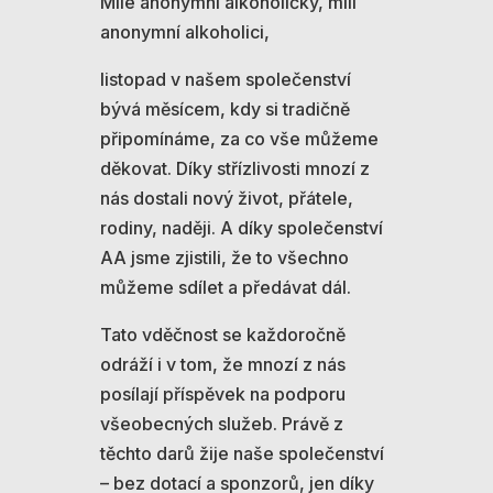
Milé anonymní alkoholičky, milí
anonymní alkoholici,
listopad v našem společenství
bývá měsícem, kdy si tradičně
připomínáme, za co vše můžeme
děkovat. Díky střízlivosti mnozí z
nás dostali nový život, přátele,
rodiny, naději. A díky společenství
AA jsme zjistili, že to všechno
můžeme sdílet a předávat dál.
Tato vděčnost se každoročně
odráží i v tom, že mnozí z nás
posílají příspěvek na podporu
všeobecných služeb. Právě z
těchto darů žije naše společenství
– bez dotací a sponzorů, jen díky