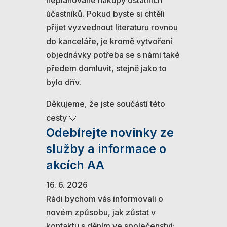
neplánované nákupy ostatních
účastníků. Pokud byste si chtěli
přijet vyzvednout literaturu rovnou
do kanceláře, je kromě vytvoření
objednávky potřeba se s námi také
předem domluvit, stejně jako to
bylo dřív.
Děkujeme, že jste součástí této
cesty 💙
Odebírejte novinky ze
služby a informace o
akcích AA
16. 6. 2026
Rádi bychom vás informovali o
novém způsobu, jak zůstat v
kontaktu s děním ve společenství: