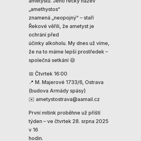
ametystu. Jeho řecký název
„amethystos“
znamená „neopojný“ – staří
Řekové věřili, že ametyst je
ochrání před
účinky alkoholu. My dnes už víme,
že na to máme lepší prostředek –
společná setkání 😄
📅 Čtvrtek 16:00
📍 M. Majerové 1733/6, Ostrava
(budova Armády spásy)
✉️ ametystostrava@aamail.cz
První mítink proběhne už příští
týden – ve čtvrtek 28. srpna 2025
v 16
hodin.