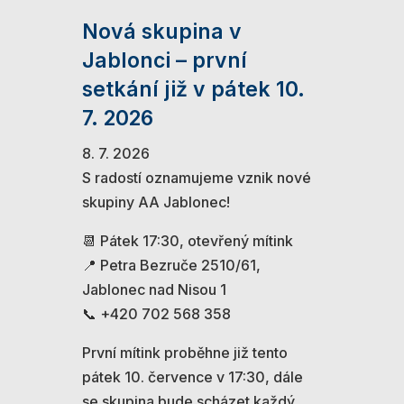
Nová skupina v
Jablonci – první
setkání již v pátek 10.
7. 2026
8. 7. 2026
S radostí oznamujeme vznik nové
skupiny AA Jablonec!
📆 Pátek 17:30, otevřený mítink
📍 Petra Bezruče 2510/61,
Jablonec nad Nisou 1
📞 +420 702 568 358
První mítink proběhne již tento
pátek 10. července v 17:30, dále
se skupina bude scházet každý