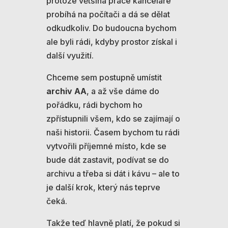
protože většina práce kanceláře
probíhá na počítači a dá se dělat
odkudkoliv. Do budoucna bychom
ale byli rádi, kdyby prostor získal i
další využití.
Chceme sem postupně umístit
archiv AA
, a až vše dáme do
pořádku, rádi bychom ho
zpřístupnili všem, kdo se zajímají o
naši historii. Časem bychom tu rádi
vytvořili příjemné místo, kde se
bude dát zastavit, podívat se do
archivu a třeba si dát i kávu – ale to
je další krok, který nás teprve
čeká.
Takže teď hlavně platí, že pokud si