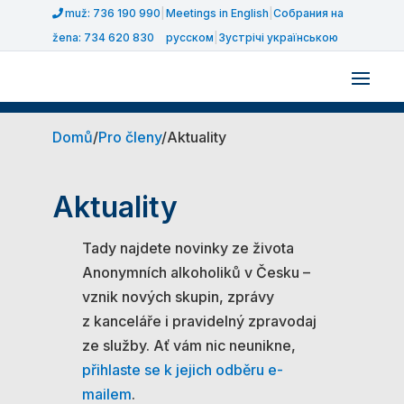
muž: 736 190 990
|
Meetings in English
|
Собрания на
žena: 734 620 830
русском
|
Зустрічі українською
Domů
/
Pro členy
/
Aktuality
Aktuality
Tady najdete novinky ze života
Anonymních alkoholiků v Česku –
vznik nových skupin, zprávy
z kanceláře i pravidelný zpravodaj
ze služby. Ať vám nic neunikne,
přihlaste se k jejich odběru e-
mailem
.