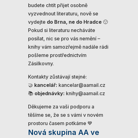
budete chtít přijet osobně
vyzvednout literaturu, nově se
vydejte
do Brna, ne do Hradce
🙂
Pokud si literaturu necháváte
posílat, nic se pro vás nemění –
knihy vám samozřejmě nadále rádi
pošleme prostřednictvím
Zásilkovny.
Kontakty zůstávají stejné:
🤝
kancelář:
kancelar@aamail.cz
📚
objednávky:
knihy@aamail.cz
Děkujeme za vaši podporu a
těšíme se, že se s vámi v novém
prostoru časem potkáme 💙
Nová skupina AA ve