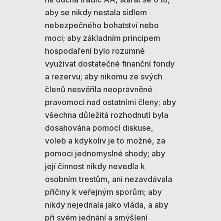
aby se nikdy nestala sídlem
nebezpečného bohatství nebo
moci; aby základním principem
hospodaření bylo rozumně
využívat dostatečné finanční fondy
a rezervu; aby nikomu ze svých
členů nesvěřila neoprávněné
pravomoci nad ostatními členy; aby
všechna důležitá rozhodnutí byla
dosahována pomocí diskuse,
voleb a kdykoliv je to možné, za
pomoci jednomyslné shody; aby
její činnost nikdy nevedla k
osobním trestům, ani nezavdávala
příčiny k veřejným sporům; aby
nikdy nejednala jako vláda, a aby
při svém jednání a smýšlení