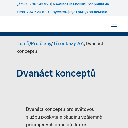
muž: 736 190 990
|
Meetings in English
|
Собрания на
žena: 734 620 830
русском
|
Зустрічі українською
Domů
/
Pro členy
/
Tři odkazy AA
/
Dvanáct
konceptů
Dvanáct konceptů
Dvanáct konceptů pro světovou
službu poskytuje skupinu vzájemně
propojených principů, které