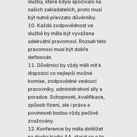
služby, které kdysi spočívalo na
našich zakladatelích, proto musí
být nutně převzato důvěrníky.
Každá zodpovědnost ve
službě by měla být vyvážena
adekvátní pravomocí. Rozsah této
pravomoci musí být dobře
definován.
Důvěrníci by vždy měli mít k
dispozici co nejlepší možné
komise, zodpovědné vedoucí
pracovníky, administrativní síly a
poradce. Schopnosti, kvalifikace,
způsob řízení, ale i práva a
povinnosti budou vždy pečlivě
zvažovány.
Konference by měla dohlížet
na ducha tradic AA, starat se o to,