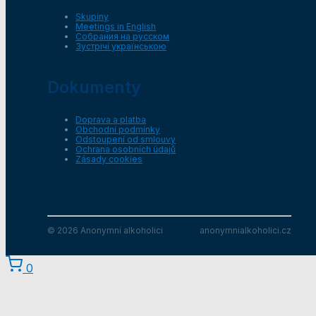
Skupiny
Meetings in English
Собрания на русском
Зустрічі українською
Dokumenty
Doprava a platba
Obchodní podmínky
Odstoupení od smlouvy
Ochrana osobních údajů
Zásady cookies
© 2026 Anonymní alkoholici
anonymnialkoholici.cz
0