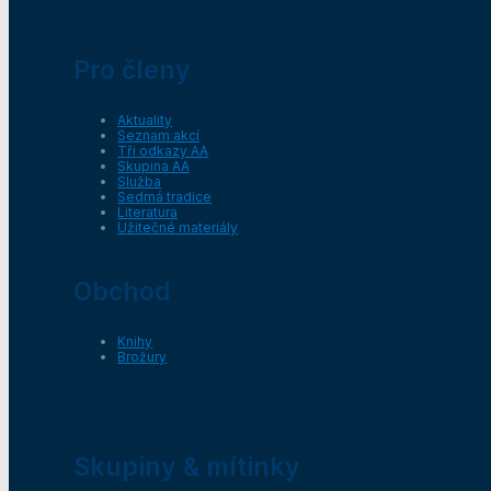
Pro členy
Aktuality
Seznam akcí
Tři odkazy AA
Skupina AA
Služba
Sedmá tradice
Literatura
Užitečné materiály
Obchod
Knihy
Brožury
Skupiny & mítinky