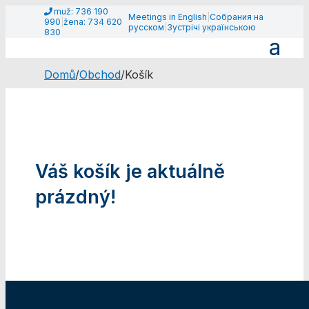
muž: 736 190
Meetings in English
|
Собрания на
990
|
žena: 734 620
русском
|
Зустрічі українською
830
Domů
/
Obchod
/
Košík
Váš košík je aktuálně
prázdný!