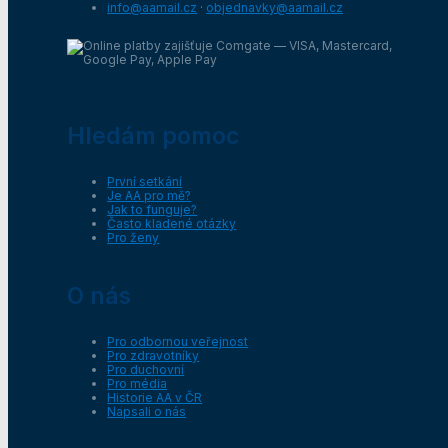
info@aamail.cz
·
objednavky@aamail.cz
Hledám pomoc
První setkání
Je AA pro mě?
Jak to funguje?
Často kladené otázky
Pro ženy
O nás
Pro odbornou veřejnost
Pro zdravotníky
Pro duchovní
Pro média
Historie AA v ČR
Napsali o nás