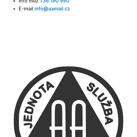
Info muž
736 190 990
E-mail
info@aamail.cz