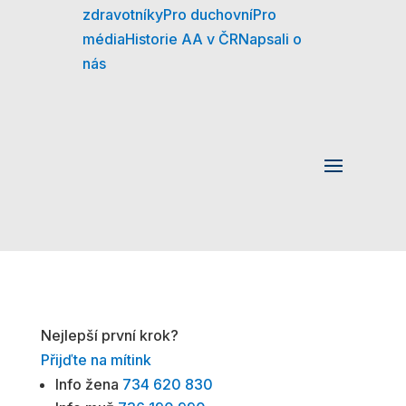
zdravotníky
Pro duchovní
Pro
média
Historie AA v ČR
Napsali o
nás
Nejlepší první krok?
Přijďte na mítink
Info žena
734 620 830