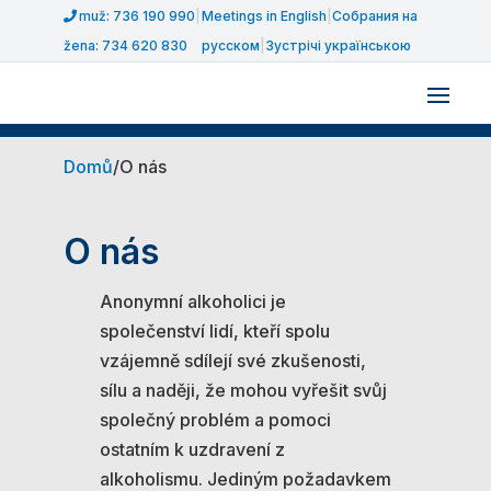
muž: 736 190 990
|
Meetings in English
|
Собрания на
žena: 734 620 830
русском
|
Зустрічі українською
Domů
/
O nás
O nás
Anonymní alkoholici je
společenství lidí, kteří spolu
vzájemně sdílejí své zkušenosti,
sílu a naději, že mohou vyřešit svůj
společný problém a pomoci
ostatním k uzdravení z
alkoholismu. Jediným požadavkem