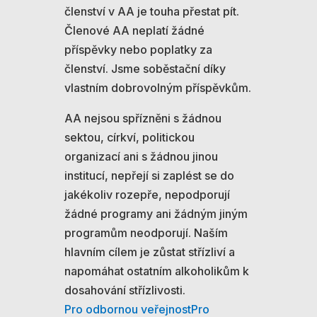
členství v AA je touha přestat pít.
Členové AA neplatí žádné
příspěvky nebo poplatky za
členství. Jsme soběstační díky
vlastním dobrovolným příspěvkům.
AA nejsou spřízněni s žádnou
sektou, církví, politickou
organizací ani s žádnou jinou
institucí, nepřejí si zaplést se do
jakékoliv rozepře, nepodporují
žádné programy ani žádným jiným
programům neodporují. Naším
hlavním cílem je zůstat střízliví a
napomáhat ostatním alkoholikům k
dosahování střízlivosti.
Pro odbornou veřejnost
Pro