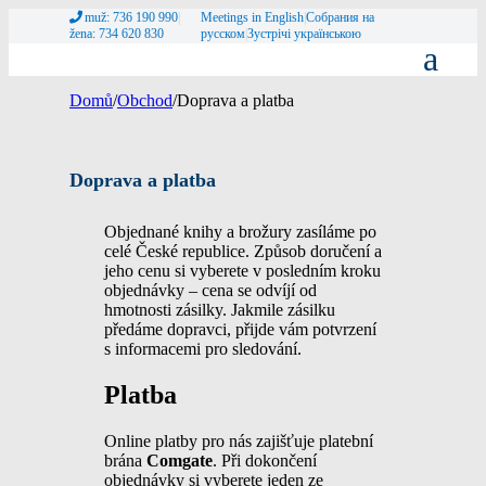
muž: 736 190 990
|
Meetings in English
|
Собрания на
žena: 734 620 830
русском
|
Зустрічі українською
Domů
/
Obchod
/
Doprava a platba
Doprava a platba
Objednané knihy a brožury zasíláme po
celé České republice. Způsob doručení a
jeho cenu si vyberete v posledním kroku
objednávky – cena se odvíjí od
hmotnosti zásilky. Jakmile zásilku
předáme dopravci, přijde vám potvrzení
s informacemi pro sledování.
Platba
Online platby pro nás zajišťuje platební
brána
Comgate
. Při dokončení
objednávky si vyberete jeden ze