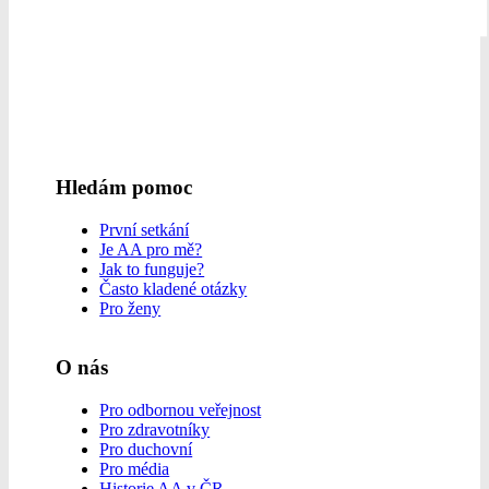
Hledám pomoc
První setkání
Je AA pro mě?
Jak to funguje?
Často kladené otázky
Pro ženy
O nás
Pro odbornou veřejnost
Pro zdravotníky
Pro duchovní
Pro média
Historie AA v ČR