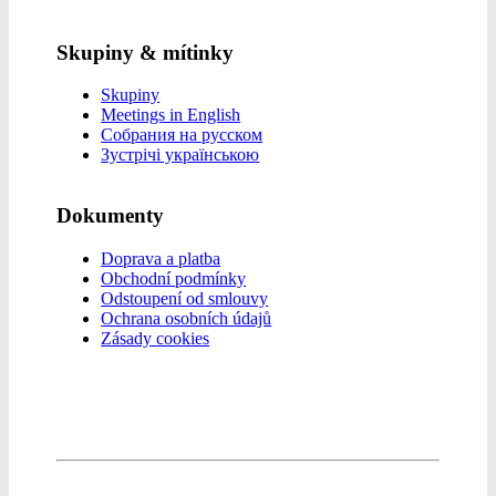
Skupiny & mítinky
Skupiny
Meetings in English
Собрания на русском
Зустрічі українською
Dokumenty
Doprava a platba
Obchodní podmínky
Odstoupení od smlouvy
Ochrana osobních údajů
Zásady cookies
© 2026 Anonymní alkoholici
anonymnialkoholici.cz