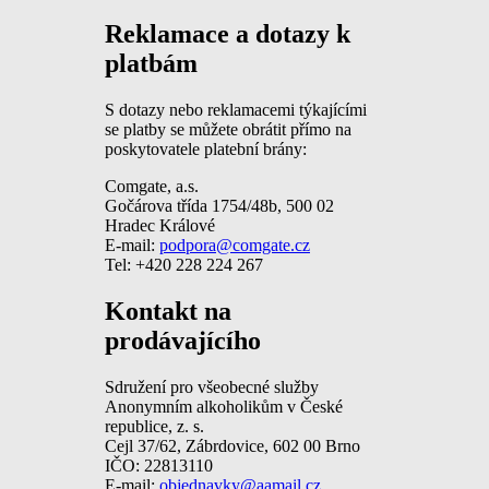
Reklamace a dotazy k
platbám
S dotazy nebo reklamacemi týkajícími
se platby se můžete obrátit přímo na
poskytovatele platební brány:
Comgate, a.s.
Gočárova třída 1754/48b, 500 02
Hradec Králové
E-mail:
podpora@comgate.cz
Tel: +420 228 224 267
Kontakt na
prodávajícího
Sdružení pro všeobecné služby
Anonymním alkoholikům v České
republice, z. s.
Cejl 37/62, Zábrdovice, 602 00 Brno
IČO: 22813110
E-mail:
objednavky@aamail.cz