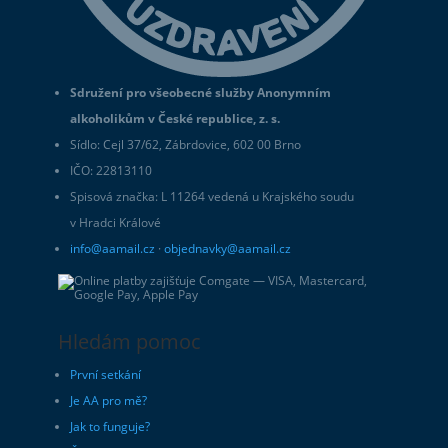
Sdružení pro všeobecné služby Anonymním
alkoholikům v České republice, z. s.
Sídlo: Cejl 37/62, Zábrdovice, 602 00 Brno
IČO: 22813110
Spisová značka: L 11264 vedená u Krajského soudu
v Hradci Králové
info@aamail.cz
·
objednavky@aamail.cz
Hledám pomoc
První setkání
Je AA pro mě?
Jak to funguje?