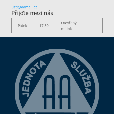
usti@aamail.cz
Přijďte mezi nás
Otevřený
Pátek
17:30
mítink