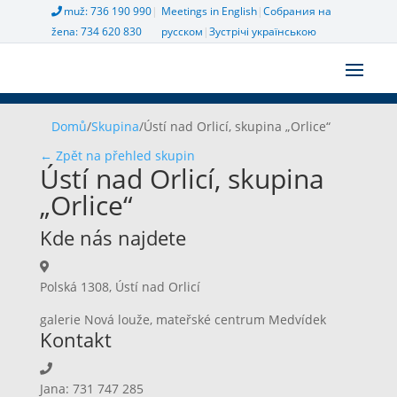
muž: 736 190 990
|
Meetings in English
|
Собрания на
žena: 734 620 830
русском
|
Зустрічі українською
Domů
/
Skupina
/
Ústí nad Orlicí, skupina „Orlice“
← Zpět na přehled skupin
Ústí nad Orlicí, skupina
„Orlice“
Kde nás najdete
Polská 1308, Ústí nad Orlicí
galerie Nová louže, mateřské centrum Medvídek
Kontakt
Jana: 731 747 285