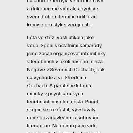
na konferenci byla velmi intenzivní
a dokonce mě vybrali, abych ve
svém druhém termínu řídil práci
komise pro styk s veřejností.
Léta ve střízlivosti utíkala jako
voda. Spolu s ostatními kamarády
jsme začali organizovat infomítinky
v léčebnách v okolí našeho města.
Nejprve v Severních Čechách, pak
na východě a ve Středních
Čechách. A paralelně k tomu
mítinky v psychiatrických
léčebnách našeho města. Počet
skupin se rozrůstal, vyvstávaly
nové požadavky na zásobování
literaturou. Najednou jsem viděl