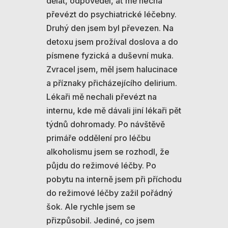
dělat, odpověděl, ať mě nechá
převézt do psychiatrické léčebny.
Druhý den jsem byl převezen. Na
detoxu jsem prožíval doslova a do
písmene fyzická a duševní muka.
Zvracel jsem, měl jsem halucinace
a příznaky přicházejícího delirium.
Lékaři mě nechali převézt na
internu, kde mě dávali jiní lékaři pět
týdnů dohromady. Po návštěvě
primáře oddělení pro léčbu
alkoholismu jsem se rozhodl, že
půjdu do režimové léčby. Po
pobytu na interně jsem při příchodu
do režimové léčby zažil pořádný
šok. Ale rychle jsem se
přizpůsobil. Jediné, co jsem