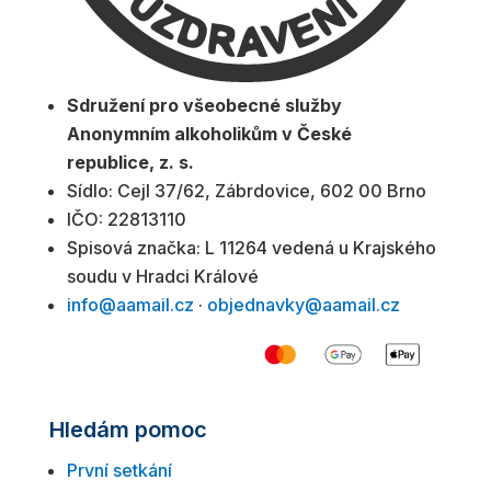
Sdružení pro všeobecné služby
Anonymním alkoholikům v České
republice, z. s.
Sídlo: Cejl 37/62, Zábrdovice, 602 00 Brno
IČO: 22813110
Spisová značka: L 11264 vedená u Krajského
soudu v Hradci Králové
info@aamail.cz
·
objednavky@aamail.cz
Hledám pomoc
První setkání