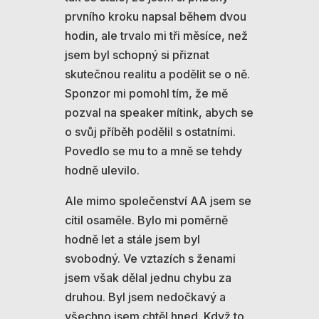
prvního kroku napsal během dvou
hodin, ale trvalo mi tři měsíce, než
jsem byl schopný si přiznat
skutečnou realitu a podělit se o ně.
Sponzor mi pomohl tím, že mě
pozval na speaker mítink, abych se
o svůj příběh podělil s ostatními.
Povedlo se mu to a mně se tehdy
hodně ulevilo.
Ale mimo společenství AA jsem se
cítil osaměle. Bylo mi poměrně
hodně let a stále jsem byl
svobodný. Ve vztazích s ženami
jsem však dělal jednu chybu za
druhou. Byl jsem nedočkavý a
všechno jsem chtěl hned. Když to