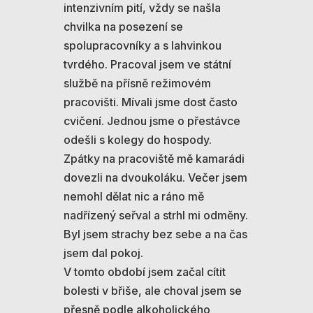
intenzivním pití, vždy se našla
chvilka na posezení se
spolupracovníky a s lahvinkou
tvrdého. Pracoval jsem ve státní
službě na přísně režimovém
pracovišti. Mívali jsme dost často
cvičení. Jednou jsme o přestávce
odešli s kolegy do hospody.
Zpátky na pracoviště mě kamarádi
dovezli na dvoukoláku. Večer jsem
nemohl dělat nic a ráno mě
nadřízený seřval a strhl mi odměny.
Byl jsem strachy bez sebe a na čas
jsem dal pokoj.
V tomto období jsem začal cítit
bolesti v břiše, ale choval jsem se
přesně podle alkoholického