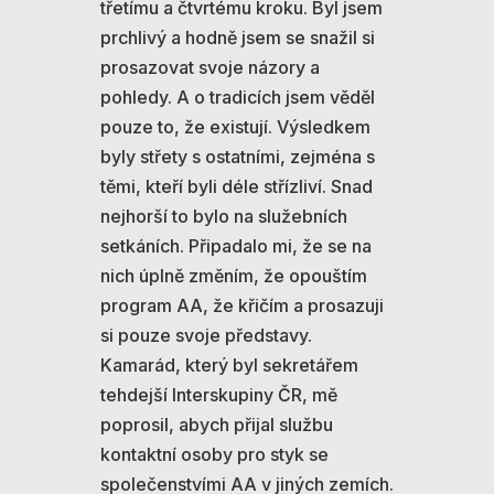
třetímu a čtvrtému kroku. Byl jsem
prchlivý a hodně jsem se snažil si
prosazovat svoje názory a
pohledy. A o tradicích jsem věděl
pouze to, že existují. Výsledkem
byly střety s ostatními, zejména s
těmi, kteří byli déle střízliví. Snad
nejhorší to bylo na služebních
setkáních. Připadalo mi, že se na
nich úplně změním, že opouštím
program AA, že křičím a prosazuji
si pouze svoje představy.
Kamarád, který byl sekretářem
tehdejší Interskupiny ČR, mě
poprosil, abych přijal službu
kontaktní osoby pro styk se
společenstvími AA v jiných zemích.