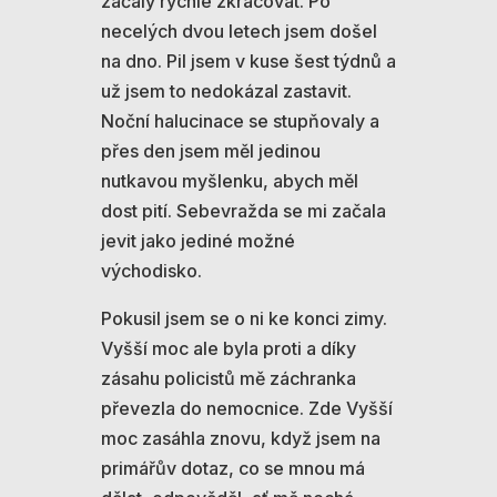
začaly rychle zkracovat. Po
necelých dvou letech jsem došel
na dno. Pil jsem v kuse šest týdnů a
už jsem to nedokázal zastavit.
Noční halucinace se stupňovaly a
přes den jsem měl jedinou
nutkavou myšlenku, abych měl
dost pití. Sebevražda se mi začala
jevit jako jediné možné
východisko.
Pokusil jsem se o ni ke konci zimy.
Vyšší moc ale byla proti a díky
zásahu policistů mě záchranka
převezla do nemocnice. Zde Vyšší
moc zasáhla znovu, když jsem na
primářův dotaz, co se mnou má