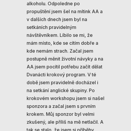
alkoholu. Odpoledne po
propuštění jsem šel na mítink AA a
v dalších dnech jsem byl na
setkáních pravidelným
návštěvníkem. Líbilo se mi, že
mám místo, kde se cítím dobře a
kde nemám strach. Začal jsem
postupně měnit životní návyky a na
AA jsem pocítil potřebu začít dělat
Dvanácti krokový program. V té
době jsem pravidelně docházel i
na setkání anglické skupiny. Po
krokovém workshopu jsem si našel
sponzora a začal jsem s prvním
krokem. Můj sponzor byl velmi
zkušený, ale příliš na mě netlačil. A
tak se stalo, že jsem si příběhy