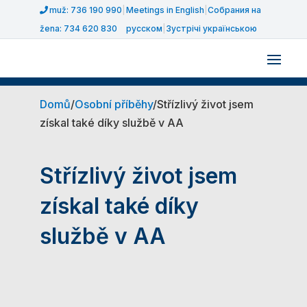
muž: 736 190 990
|
Meetings in English
|
Собрания на
žena: 734 620 830
русском
|
Зустрічі українською
Domů
/
Osobní příběhy
/
Střízlivý život jsem
získal také díky službě v AA
Střízlivý život jsem
získal také díky
službě v AA