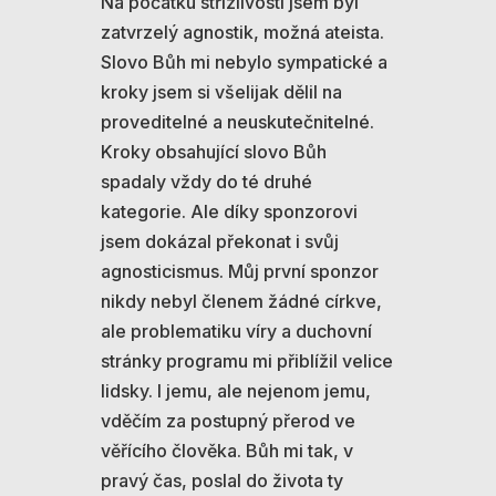
Na počátku střízlivosti jsem byl
zatvrzelý agnostik, možná ateista.
Slovo Bůh mi nebylo sympatické a
kroky jsem si všelijak dělil na
proveditelné a neuskutečnitelné.
Kroky obsahující slovo Bůh
spadaly vždy do té druhé
kategorie. Ale díky sponzorovi
jsem dokázal překonat i svůj
agnosticismus. Můj první sponzor
nikdy nebyl členem žádné církve,
ale problematiku víry a duchovní
stránky programu mi přiblížil velice
lidsky. I jemu, ale nejenom jemu,
vděčím za postupný přerod ve
věřícího člověka. Bůh mi tak, v
pravý čas, poslal do života ty