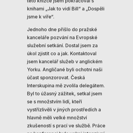
této knížce jsem pokračoval s
knihami „Jak to vidí Bill“ a „Dospěli
jsme k víře“.
Jednoho dne přišlo do pražské
kanceláře pozvání na Evropské
služební setkání. Dostal jsem za
úkol zjistit co a jak. Kontaktoval
jsem kancelář služeb v anglickém
Yorku. Angličané byli ochotni naši
účast sponzorovat. Česká
Interskupina mě zvolila delegátem.
Byl to úžasný zážitek, setkal jsem
se s množstvím lidí, kteří
vystřízlivěli v jiných prostředích a
hlavně měli velké množství
zkušeností s prací ve službě. Práce