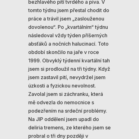
bezhlavého pití tvrdého a piva. V
tomto týdnu jsem přestal chodit do
práce a trávil jsem „zaslouženou
dovolenou“. Po „kvartálním“ týdnu
následoval vždy týden příšerných
absťáků a nočních halucinací. Toto
období skončilo na jaře v roce
1999. Obvyklý týdenní kvartální tah
jsem si prodloužil na tři týdny. Když
jsem zastavil pití, nevydržel jsem
úzkosti a fyzickou nevolnost.
Zavolal jsem si záchranku, která
mě odvezla do nemocnice s
podezřením na srdeční problémy.
Na JIP oddělení jsem upadl do
deliria tremens, ze kterého jsem se
probral o tři dny později v