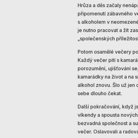
Hrůza a děs začaly nenápa
připomenutí zábavného ve
s alkoholem v neomezeném 
je nutno pracovat a žít 
„společenských příležitost
Potom osamělé večery po 
Každý večer pití s kamar
porozumění, ujišťování se
kamarádky na život a na s
alkohol znovu. Šlo už jen 
sebe dlouho čekat.
Další pokračování, když j
víkendy a spousta nových 
bezvadná společnost a supe
večer. Oslavovali a radoval