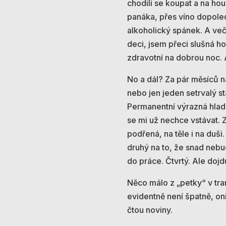
chodili se koupat a na hou
panáka, přes víno dopole
alkoholický spánek. A ve
deci, jsem přeci slušná h
zdravotní na dobrou noc. 
No a dál? Za pár měsíců n
nebo jen jeden setrvalý s
Permanentní výrazná hladin
se mi už nechce vstávat. 
podřená, na těle i na duši
druhý na to, že snad nebud
do práce. Čtvrtý. Ale dojd
Něco málo z „petky“ v tram
evidentně není špatně, oni
čtou noviny.