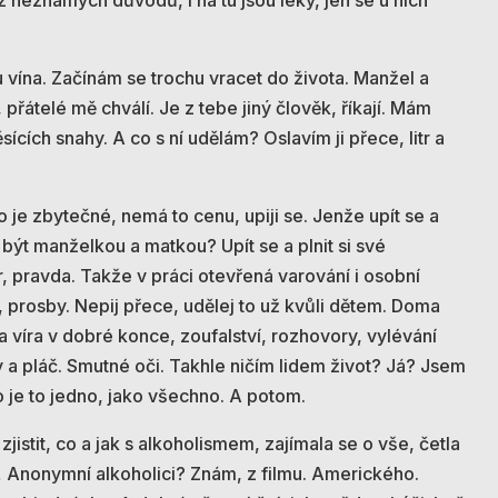
 neznámých důvodů, i na tu jsou léky, jen se u nich
tru vína. Začínám se trochu vracet do života. Manžel a
 přátelé mě chválí. Je z tebe jiný člověk, říkají. Mám
sících snahy. A co s ní udělám? Oslavím ji přece, litr a
 je zbytečné, nemá to cenu, upiji se. Jenže upít se a
a být manželkou a matkou? Upít se a plnit si své
, pravda. Takže v práci otevřená varování i osobní
, prosby. Nepij přece, udělej to už kvůli dětem. Doma
a víra v dobré konce, zoufalství, rozhovory, vylévání
 a pláč. Smutné oči. Takhle ničím lidem život? Já? Jsem
 je to jedno, jako všechno. A potom.
zjistit, co a jak s alkoholismem, zajímala se o vše, četla
… Anonymní alkoholici? Znám, z filmu. Amerického.