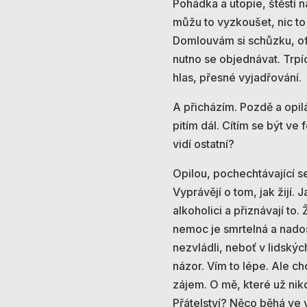
Pohádka a utopie, štěstí n
můžu to vyzkoušet, nic to 
Domlouvám si schůzku, ofic
nutno se objednávat. Trpí
hlas, přesné vyjadřování.
A přicházím. Pozdě a opilá
pitím dál. Cítím se být v
vidí ostatní?
Opilou, pochechtávající s
Vyprávějí o tom, jak žijí. J
alkoholici a přiznávají to
nemoc je smrtelná a nadosm
nezvládli, neboť v lidskýc
názor. Vím to lépe. Ale ch
zájem. O mě, které už ni
Přátelství? Něco běhá ve 