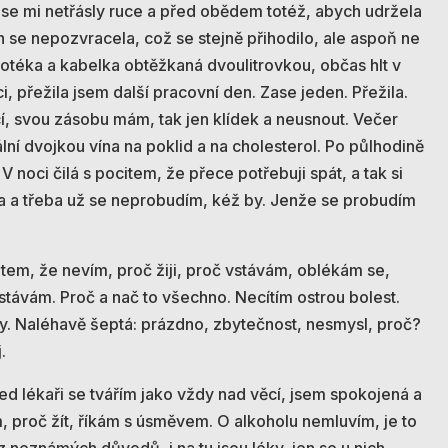
 se mi netřásly ruce a před obědem totéž, abych udržela
h se nepozvracela, což se stejně přihodilo, ale aspoň ne
otéka a kabelka obtěžkaná dvoulitrovkou, občas hlt v
ci, přežila jsem další pracovní den. Zase jeden. Přežila.
, svou zásobu mám, tak jen klídek a neusnout. Večer
ální dvojkou vína na poklid a na cholesterol. Po půlhodině
V noci čilá s pocitem, že přece potřebuji spát, a tak si
a a třeba už se neprobudím, kéž by. Jenže se probudím
tem, že nevím, proč žiji, proč vstávám, oblékám se,
stávám. Proč a nač to všechno. Necítím ostrou bolest.
ky. Naléhavě šeptá: prázdno, zbytečnost, nesmysl, proč?
.
řed lékaři se tvářím jako vždy nad věcí, jsem spokojená a
 proč žít, říkám s úsměvem. O alkoholu nemluvím, je to