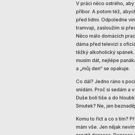
V práci něco ostrého, aby
příbor. A potom též, abyc
před lidmi. Odpoledne vin
tramvaji, zasloužím si pře
Něco málo domácích prací
dáma před televizí s ofici
těžký alkoholický spánek. 
musím dát, nejlépe panák
a „můj den“ se opakuje.
Co dál? Jedno ráno s poci
snídám. Proč si sedám a v
Duše bolí tiše a do hloub
Smutek? Ne, jen beznaděj
Komu to říct a co s tím? P
mám vše. Jen nějak nevím,