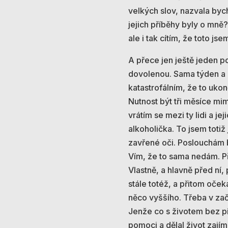
velkých slov, nazvala bych
jejich příběhy byly o mně
ale i tak cítím, že toto js
A přece jen ještě jeden po
dovolenou. Sama týden a b
katastrofálním, že to uko
Nutnost být tři měsíce mim
vrátím se mezi ty lidi a j
alkoholička. To jsem totiž
zavřené oči. Poslouchám b
Vím, že to sama nedám. P
Vlastně, a hlavně před ní
stále totéž, a přitom oček
něco vyššího. Třeba v začát
Jenže co s životem bez pit
pomoci a dělal život zajím