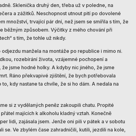
dně. Sklenička druhý den, třeba už v poledne, na
čera a zážitků. Neschopnost utnout pití po dovolené
množství, trvající pár dní, než jsem se smířila s tím, že
zase běžným způsobem. Výčitky z mého chování při
ech“ s tím, že tohle už nikdy.
odjezdu manžela na montáže po republice i mimo ni.
ádkou, rozebírání života, vzájemné pochopení a
, že jsme hodné holky. A kdyby nic jiného, že jsme
mrt. Ráno překvapivé zjištění, že bych potřebovala
o to, kdy nastane ta chvíle, že si ho dám. A nedala na
sme si z vydělaných peněz zakoupili chatu. Propité
přátel majících k alkoholu kladný vztah. Konečně
r lidi, zajásala jsem. Jenže oni pili v pátek a v sobotu
i se. Ve zbylém čase zahradničili, kutili, jezdili na kole,