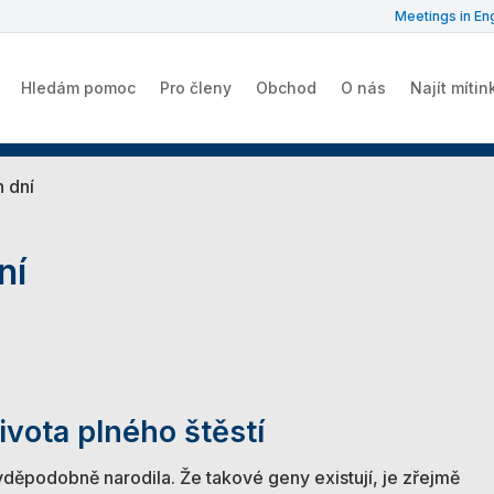
Meetings in Eng
Hledám pomoc
Pro členy
Obchod
O nás
Najít mítin
 dní
ní
ivota plného štěstí
děpodobně narodila. Že takové geny existují, je zřejmě