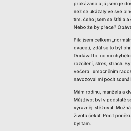
prokázáno a já jsem je dos
než se ukázaly ve své plné
tím, čeho jsem se štítila
Nebo že by přece? Obáva
Pila jsem celkem „normáln
dvaceti, zdál se to být oh
Dodával to, co mi chybělo
rozčílení, stres, strach. 
večera i umocněním radosti.
navozoval mi pocit sounál
Mám rodinu, manžela a dv
Můj život byl v podstatě s
výrazněji stěžovat. Možná 
života čekat. Pocit poněk
byl tam.