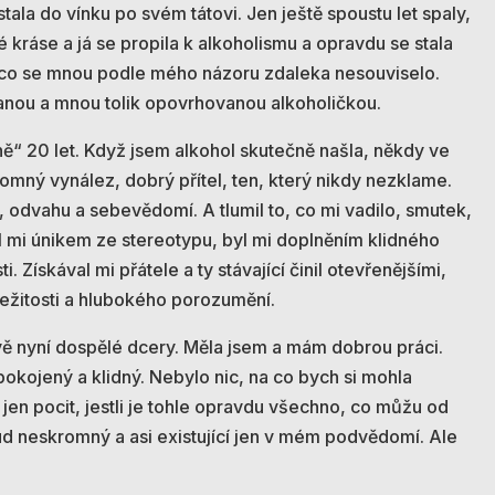
tala do vínku po svém tátovi. Jen ještě spoustu let spaly,
 kráse a já se propila k alkoholismu a opravdu se stala
 a co se mnou podle mého názoru zdaleka nesouviselo.
nou a mnou tolik opovrhovanou alkoholičkou.
ě“ 20 let. Když jsem alkohol skutečně našla, někdy ve
romný vynález, dobrý přítel, ten, který nikdy nezklame.
, odvahu a sebevědomí. A tlumil to, co mi vadilo, smutek,
Byl mi únikem ze stereotypu, byl mi doplněním klidného
 Získával mi přátele a ty stávající činil otevřenějšími,
ežitosti a hlubokého porozumění.
ě nyní dospělé dcery. Měla jsem a mám dobrou práci.
pokojený a klidný. Nebylo nic, na co bych si mohla
jen pocit, jestli je tohle opravdu všechno, co můžu od
ud neskromný a asi existující jen v mém podvědomí. Ale