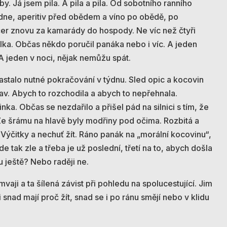
by. Já jsem pila. A pila a pila. Od sobotního ranního
dne, aperitiv před obědem a víno po obědě, po
čer znovu za kamarády do hospody. Ne víc než čtyři
olka. Občas někdo poručil panáka nebo i víc. A jeden
A jeden v noci, nějak nemůžu spát.
astalo nutné pokračování v týdnu. Sled opic a kocovin
tav. Abych to rozchodila a abych to nepřehnala.
ka. Občas se nezdařilo a přišel pád na silnici s tím, že
Ze šrámu na hlavě byly modřiny pod očima. Rozbitá a
. Výčitky a nechuť žít. Ráno panák na „morální kocovinu“,
e tak zle a třeba je už poslední, třetí na to, abych došla
u ještě? Nebo raději ne.
vaji a ta šílená závist při pohledu na spolucestující. Jim
 snad mají proč žít, snad se i po ránu smějí nebo v klidu