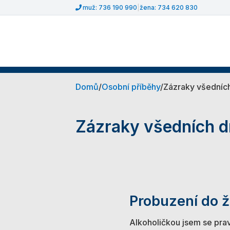
muž: 736 190 990
|
žena: 734 620 830
Domů
/
Osobní příběhy
/
Zázraky všedních
Zázraky všedních d
Probuzení do ž
Alkoholičkou jsem se prav