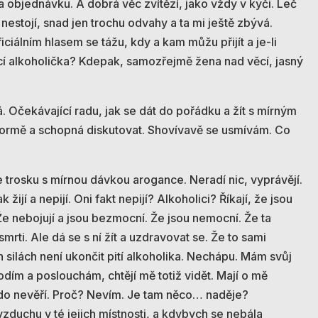
a objednávku. A dobrá věc zvítězí, jako vždy v kýči. Leč
nestojí, snad jen trochu odvahy a ta mi ještě zbývá.
iálním hlasem se tážu, kdy a kam můžu přijít a je-li
cí alkoholička? Kdepak, samozřejmě žena nad věcí, jasný
. Očekávající radu, jak se dát do pořádku a žít s mírným
e formě a schopná diskutovat. Shovívavě se usmívám. Co
e trosku s mírnou dávkou arogance. Neradí nic, vyprávějí.
ak žijí a nepijí. Oni fakt nepijí? Alkoholici? Říkají, že jsou
. Že nebojují a jsou bezmocní. Že jsou nemocní. Že ta
rti. Ale dá se s ní žít a uzdravovat se. Že to sami
h silách není ukončit pití alkoholika. Nechápu. Mám svůj
odím a poslouchám, chtějí mě totiž vidět. Mají o mě
kdo nevěří. Proč? Nevím. Je tam něco… naděje?
vzduchu v té jejich místnosti, a kdybych se nebála