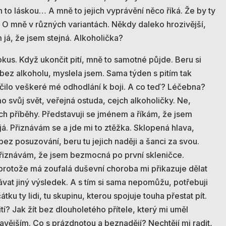
 to láskou… A mně to jejich vyprávění něco říká. Že by ty
? O mně v různých variantách. Někdy daleko hrozivější,
em já, že jsem stejná. Alkoholička?
kus. Když ukončit pití, mně to samotné půjde. Beru si
ez alkoholu, myslela jsem. Sama týden s pitím tak
nčilo veškeré mé odhodlání k boji. A co teď? Léčebna?
o svůj svět, veřejná ostuda, cejch alkoholičky. Ne,
ejich příběhy. Představuji se jménem a říkám, že jsem
 já. Přiznávám se a jde mi to ztěžka. Sklopená hlava,
ez posuzování, beru tu jejich naději a šanci za svou.
řiznávám, že jsem bezmocná po první skleničce.
, protože má zoufalá duševní choroba mi přikazuje dělat
ávat jiný výsledek. A s tím si sama nepomůžu, potřebuji
ku ty lidi, tu skupinu, kterou spojuje touha přestat pít.
í? Jak žít bez dlouholetého přítele, který mi uměl
avějším. Co s prázdnotou a beznadějí? Nechtějí mi radit,