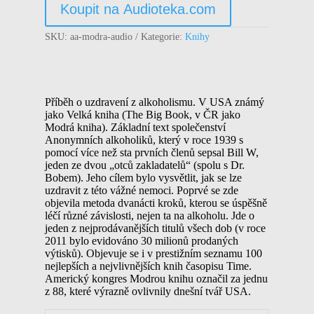
Koupit na Audioteka.com
SKU:
aa-modra-audio
Kategorie:
Knihy
Příběh o uzdravení z alkoholismu. V USA známý
jako Velká kniha (The Big Book, v ČR jako
Modrá kniha). Základní text společenství
Anonymních alkoholiků, který v roce 1939 s
pomocí více než sta prvních členů sepsal Bill W,
jeden ze dvou „otců zakladatelů“ (spolu s Dr.
Bobem). Jeho cílem bylo vysvětlit, jak se lze
uzdravit z této vážné nemoci. Poprvé se zde
objevila metoda dvanácti kroků, kterou se úspěšně
léčí různé závislosti, nejen ta na alkoholu. Jde o
jeden z nejprodávanějších titulů všech dob (v roce
2011 bylo evidováno 30 milionů prodaných
výtisků). Objevuje se i v prestižním seznamu 100
nejlepších a nejvlivnějších knih časopisu Time.
Americký kongres Modrou knihu označil za jednu
z 88, které výrazně ovlivnily dnešní tvář USA.