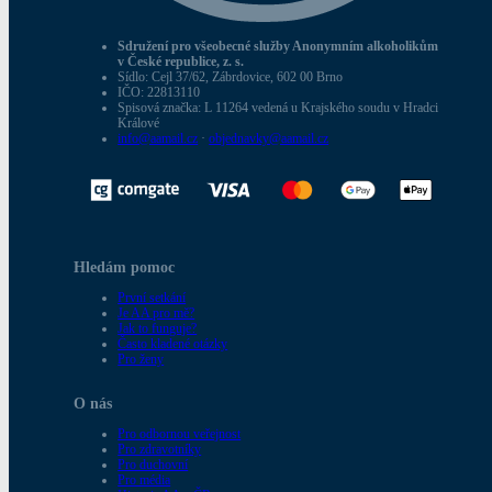
Sdružení pro všeobecné služby Anonymním alkoholikům
v České republice, z. s.
Sídlo: Cejl 37/62, Zábrdovice, 602 00 Brno
IČO: 22813110
Spisová značka: L 11264 vedená u Krajského soudu v Hradci
Králové
info@aamail.cz
·
objednavky@aamail.cz
Hledám pomoc
První setkání
Je AA pro mě?
Jak to funguje?
Často kladené otázky
Pro ženy
O nás
Pro odbornou veřejnost
Pro zdravotníky
Pro duchovní
Pro média