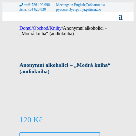
muž: 736 190 990
|
Meetings in English
|
Собрания на
žena: 734 620 830
русском
|
Зустрічі українською
Domů
/
Obchod
/
Knihy
/
Anonymní alkoholici –
„Modrá kniha“ (audiokniha)
Anonymní alkoholici – „Modrá kniha“
(audiokniha)
120
Kč