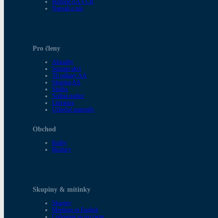
Historie AA v ČR
Napsali o nás
Pro členy
Aktuality
Seznam akcí
Tři odkazy AA
Skupina AA
Služba
Sedmá tradice
Literatura
Užitečné materiály
Obchod
Knihy
Brožury
Skupiny & mítinky
Skupiny
Meetings in English
Собрания на русском