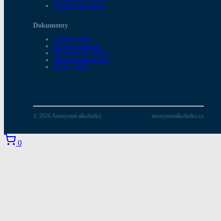
Зустрічі українською
Dokumenty
Doprava a platba
Obchodní podmínky
Odstoupení od smlouvy
Ochrana osobních údajů
Zásady cookies
© 2026 Anonymní alkoholici
anonymnialkoholici.cz
0