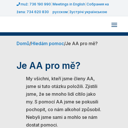
muž: 736 190 990
|
Meetings in English
|
Собрания на
žena: 734 620 830
русском
|
Зустрічі українською
Domů
/
Hledám pomoc
/
Je AA pro mě?
Je AA pro mě?
My všichni, kteří jsme členy AA,
jsme si tuto otázku položili. Zjistili
jsme, že se mnoho lidí cítilo jako
my. S pomocí AA jsme se pokusili
pochopit, co nám alkohol způsobil.
Nebyli jsme sami a mohlo se nám
dostat pomoci.