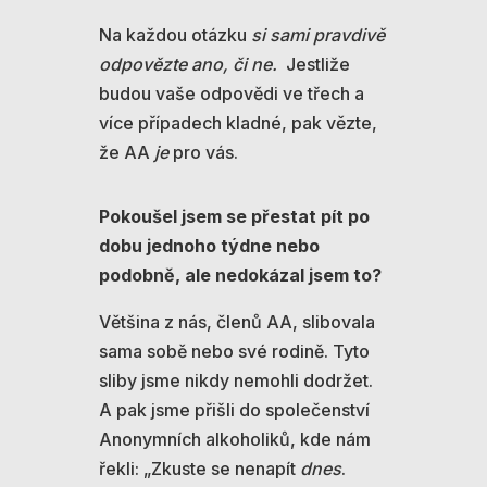
Na každou otázku
si sami pravdivě
odpovězte ano, či ne.
Jestliže
budou vaše odpovědi ve třech a
více případech kladné, pak vězte,
že AA
je
pro vás.
Pokoušel jsem se přestat pít po
dobu jednoho týdne nebo
podobně, ale nedokázal jsem to?
Většina z nás, členů AA, slibovala
sama sobě nebo své rodině. Tyto
sliby jsme nikdy nemohli dodržet.
A pak jsme přišli do společenství
Anonymních alkoholiků, kde nám
řekli: „Zkuste se nenapít
dnes
.