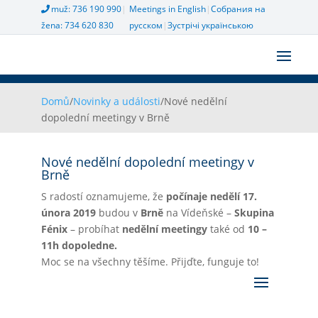
muž: 736 190 990
|
Meetings in English
|
Собрания на
žena: 734 620 830
русском
|
Зустрічі українською
Domů
/
Novinky a události
/
Nové nedělní
dopolední meetingy v Brně
Nové nedělní dopolední meetingy v
Brně
S radostí oznamujeme, že
počínaje nedělí 17.
února 2019
budou v
Brně
na Vídeňské –
Skupina
Fénix
– probíhat
nedělní meetingy
také od
10 –
11h dopoledne.
Moc se na všechny těšíme. Přijďte, funguje to!