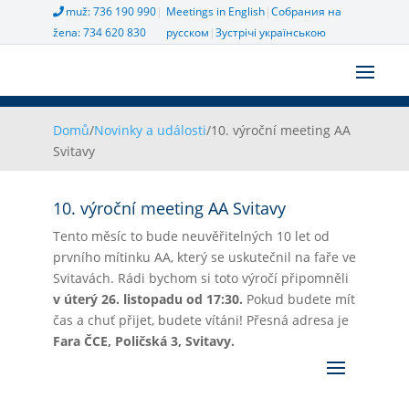
muž: 736 190 990
|
Meetings in English
|
Собрания на
žena: 734 620 830
русском
|
Зустрічі українською
Domů
/
Novinky a události
/
10. výroční meeting AA
Svitavy
10. výroční meeting AA Svitavy
Tento měsíc to bude neuvěřitelných 10 let od
prvního mítinku AA, který se uskutečnil na faře ve
Svitavách. Rádi bychom si toto výročí připomněli
v úterý 26. listopadu od 17:30.
Pokud budete mít
čas a chuť přijet, budete vítáni! Přesná adresa je
Fara ČCE, Poličská 3, Svitavy.