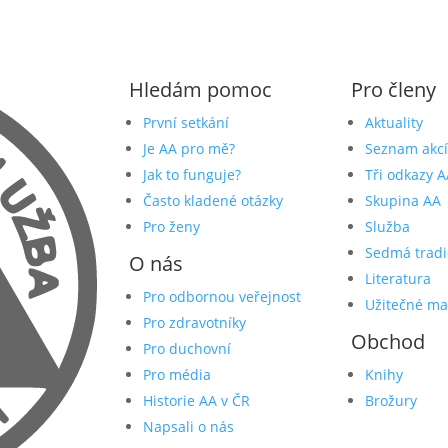
Hledám pomoc
Pro členy
První setkání
Aktuality
Je AA pro mě?
Seznam akcí
Jak to funguje?
Tři odkazy A
Často kladené otázky
Skupina AA
Pro ženy
Služba
Sedmá tradi
O nás
Literatura
Pro odbornou veřejnost
Užitečné ma
Pro zdravotníky
Obchod
Pro duchovní
Pro média
Knihy
Historie AA v ČR
Brožury
Napsali o nás