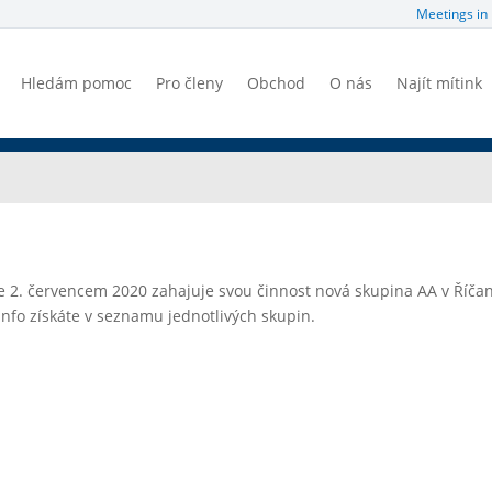
Meetings in 
Hledám pomoc
Pro členy
Obchod
O nás
Najít mítink
e 2. červencem 2020 zahajuje svou činnost nová skupina AA v Říča
info získáte v seznamu jednotlivých skupin.