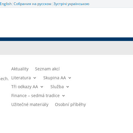
English
|
Собрания на русском
|
Зустрічі українською
Aktuality
Seznam akcí
Literatura
Skupina AA
nech.
Tři odkazy AA
Služba
Finance – sedmá tradice
Užitečné materiály
Osobní příběhy