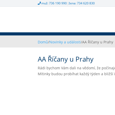
muž: 736 190 990
|
žena: 734 620 830
Domů
/
Novinky a události
/
AA Říčany u Prahy
AA Říčany u Prahy
Rádi bychom Vám dali na vědomí, že počínaj
Mítinky budou probíhat každý týden a bližší 