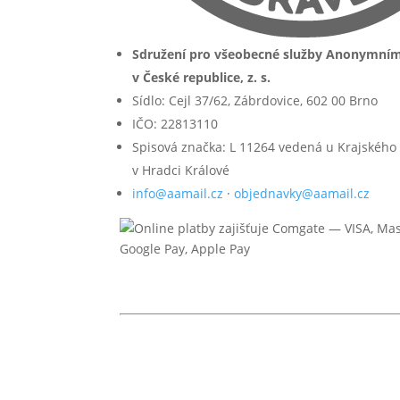
Sdružení pro všeobecné služby Anonymní
v České republice, z. s.
Sídlo: Cejl 37/62, Zábrdovice, 602 00 Brno
IČO: 22813110
Spisová značka: L 11264 vedená u Krajského
v Hradci Králové
info@aamail.cz
·
objednavky@aamail.cz
© 2026 Anonymní alkoholici