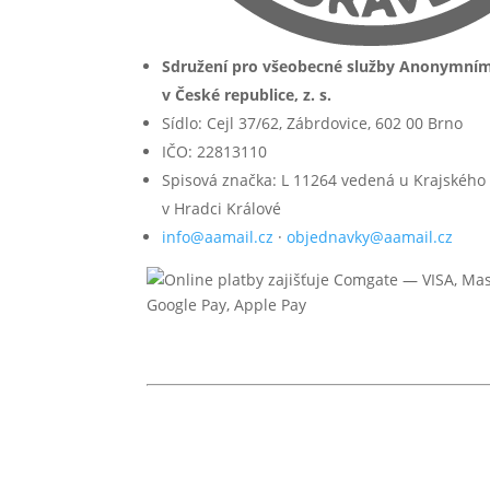
Sdružení pro všeobecné služby Anonymní
v České republice, z. s.
Sídlo: Cejl 37/62, Zábrdovice, 602 00 Brno
IČO: 22813110
Spisová značka: L 11264 vedená u Krajského
v Hradci Králové
info@aamail.cz
·
objednavky@aamail.cz
© 2026 Anonymní alkoholici