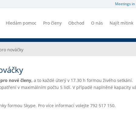
Meetings in 
Hledám pomoc
Pro členy
Obchod
O nás
Najít mítink
 pro nováčky
nováčky
 pro nové členy,
a to každé úterý v 17.30 h formou živého setkání.
 opatření v maximálním počtu 5 lidí. V případě naplněné kapacity v
ky formou Skype. Pro více informací volejte 792 517 150.