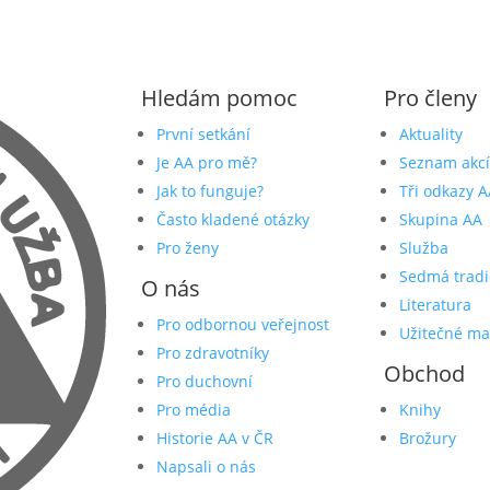
Hledám pomoc
Pro členy
První setkání
Aktuality
Je AA pro mě?
Seznam akcí
Jak to funguje?
Tři odkazy A
Často kladené otázky
Skupina AA
Pro ženy
Služba
Sedmá tradi
O nás
Literatura
Pro odbornou veřejnost
Užitečné ma
Pro zdravotníky
Obchod
Pro duchovní
Pro média
Knihy
Historie AA v ČR
Brožury
Napsali o nás