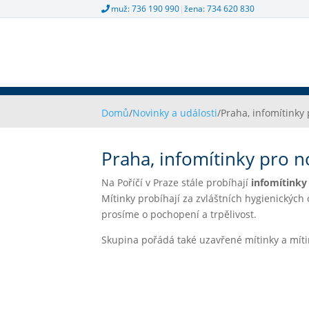
muž: 736 190 990
|
žena: 734 620 830
Domů
/
Novinky a události
/
Praha, infomítinky
Praha, infomítinky pro 
Na Poříčí v Praze stále probíhají
infomítinky
Mítinky probíhají za zvláštních hygienických
prosíme o pochopení a trpělivost.
Skupina pořádá také uzavřené mítinky a mítin