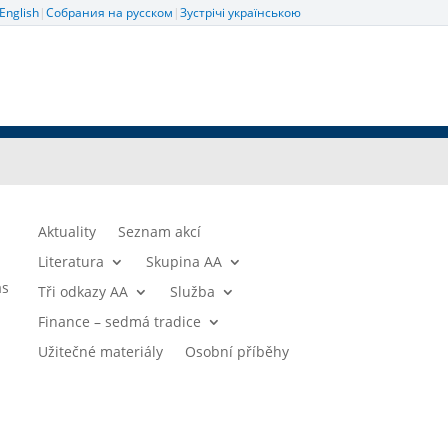
English
|
Собрания на русском
|
Зустрічі українською
Aktuality
Seznam akcí
Literatura
Skupina AA
ás
Tři odkazy AA
Služba
Finance – sedmá tradice
Užitečné materiály
Osobní příběhy