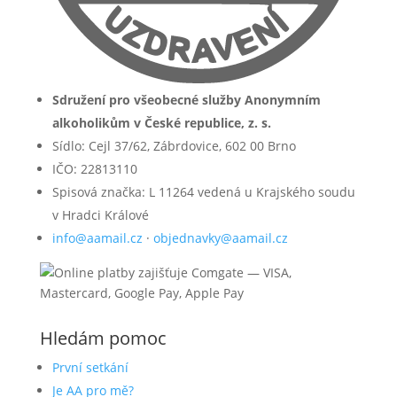
Sdružení pro všeobecné služby Anonymním
alkoholikům v České republice, z. s.
Sídlo: Cejl 37/62, Zábrdovice, 602 00 Brno
IČO: 22813110
Spisová značka: L 11264 vedená u Krajského soudu
v Hradci Králové
info@aamail.cz
·
objednavky@aamail.cz
Hledám pomoc
První setkání
Je AA pro mě?