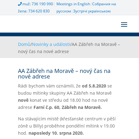
muž: 736 190 990
|
Meetings in English
|
Собрания на
žena: 734 620 830
русском
|
Зустрічі українською
Domů
/
Novinky a události
/
AA Zábřeh na Moravě –
nový čas na nové adrese
AA Zábřeh na Moravě – nový čas na
nové adrese
Rádi bychom vám oznámili, že
od 5.8.2020
se
budou mítinky skupiny AA Zábřeh na Moravě
nově
konat ve středu od 18.00 hod na nové
adrese
Farní č.p. 60,
Zábřeh na Moravě.
Na stávajícím místě (křesťanské centrum v pěší
zóně u Billy) proběhne pondělní mítink v 19.00
hod.
naposledy 10. srpna 2020.