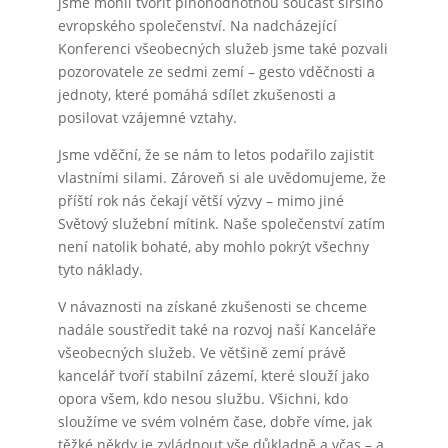
jsme mohli tvořit plnohodnotnou součást širšího
evropského společenství. Na nadcházející
Konferenci všeobecných služeb jsme také pozvali
pozorovatele ze sedmi zemí – gesto vděčnosti a
jednoty, které pomáhá sdílet zkušenosti a
posilovat vzájemné vztahy.
Jsme vděční, že se nám to letos podařilo zajistit
vlastními silami. Zároveň si ale uvědomujeme, že
příští rok nás čekají větší výzvy – mimo jiné
Světový služební mítink. Naše společenství zatím
není natolik bohaté, aby mohlo pokrýt všechny
tyto náklady.
V návaznosti na získané zkušenosti se chceme
nadále soustředit také na rozvoj naší Kanceláře
všeobecných služeb. Ve většině zemí právě
kancelář tvoří stabilní zázemí, které slouží jako
opora všem, kdo nesou službu. Všichni, kdo
sloužíme ve svém volném čase, dobře víme, jak
těžké někdy je zvládnout vše důkladně a včas – a