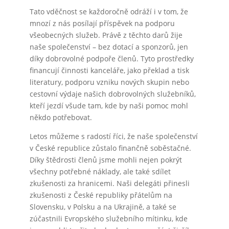
Tato vděčnost se každoročně odráží i v tom, že
mnozí z nás posílají příspěvek na podporu
všeobecných služeb. Právě z těchto darů žije
naše společenství – bez dotací a sponzorů, jen
díky dobrovolné podpoře členů. Tyto prostředky
financují činnosti kanceláře, jako překlad a tisk
literatury, podporu vzniku nových skupin nebo
cestovní výdaje našich dobrovolných služebníků,
kteří jezdí všude tam, kde by naši pomoc mohl
někdo potřebovat.
Letos můžeme s radostí říci, že naše společenství
v České republice zůstalo finančně soběstačné.
Díky štědrosti členů jsme mohli nejen pokrýt
všechny potřebné náklady, ale také sdílet
zkušenosti za hranicemi. Naši delegáti přinesli
zkušenosti z České republiky přátelům na
Slovensku, v Polsku a na Ukrajině, a také se
zúčastnili Evropského služebního mítinku, kde