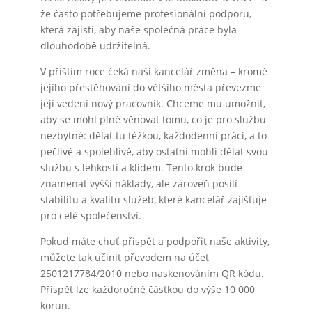
že často potřebujeme profesionální podporu,
která zajistí, aby naše společná práce byla
dlouhodobě udržitelná.
V příštím roce čeká naši kancelář změna – kromě
jejího přestěhování do většího města převezme
její vedení nový pracovník. Chceme mu umožnit,
aby se mohl plně věnovat tomu, co je pro službu
nezbytné: dělat tu těžkou, každodenní práci, a to
pečlivě a spolehlivě, aby ostatní mohli dělat svou
službu s lehkostí a klidem. Tento krok bude
znamenat vyšší náklady, ale zároveň posílí
stabilitu a kvalitu služeb, které kancelář zajišťuje
pro celé společenství.
Pokud máte chuť přispět a podpořit naše aktivity,
můžete tak učinit převodem na účet
2501217784/2010 nebo naskenováním QR kódu.
Přispět lze každoročně částkou do výše 10 000
korun.