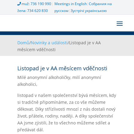
muž: 736 190 990
|
Meetings in English
|
Собрания на
žena: 734 620 830
русском
|
Зустрічі українською
Domů
/
Novinky a události
/
Listopad je v AA
měsícem vděčnosti
Listopad je v AA měsícem vděčnosti
Milé anonymní alkoholičky, milí anonymní
alkoholici,
listopad v našem společenství bývá měsícem, kdy
si tradičně připomínáme, za co vše můžeme
děkovat. Díky střízlivosti mnozí z nás dostali nový
život, přátele, rodiny, naději. A díky společenství
AA jsme zjistili, že to všechno můžeme sdílet a
předávat dál.