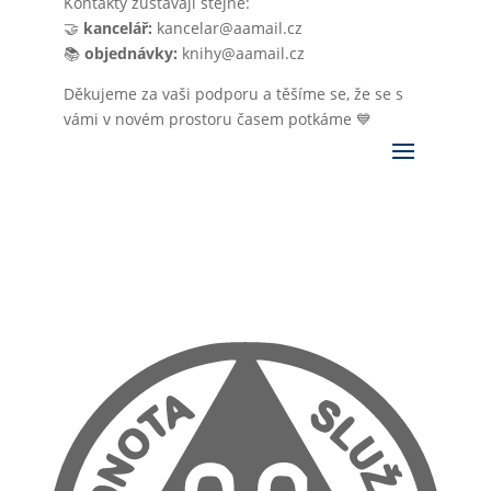
Kontakty zůstávají stejné:
🤝
kancelář:
kancelar@aamail.cz
📚
objednávky:
knihy@aamail.cz
Děkujeme za vaši podporu a těšíme se, že se s
vámi v novém prostoru časem potkáme 💙