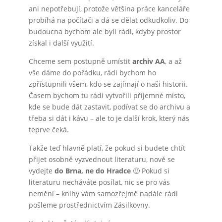
ani nepotřebují, protože většina práce kanceláře
probíhá na počítači a dá se dělat odkudkoliv. Do
budoucna bychom ale byli rádi, kdyby prostor
získal i další využití.
Chceme sem postupně umístit
archiv AA
, a až
vše dáme do pořádku, rádi bychom ho
zpřístupnili všem, kdo se zajímají o naši historii.
Časem bychom tu rádi vytvořili příjemné místo,
kde se bude dát zastavit, podívat se do archivu a
třeba si dát i kávu – ale to je další krok, který nás
teprve čeká.
Takže teď hlavně platí, že pokud si budete chtít
přijet osobně vyzvednout literaturu, nově se
vydejte
do Brna, ne do Hradce
🙂 Pokud si
literaturu necháváte posílat, nic se pro vás
nemění – knihy vám samozřejmě nadále rádi
pošleme prostřednictvím Zásilkovny.