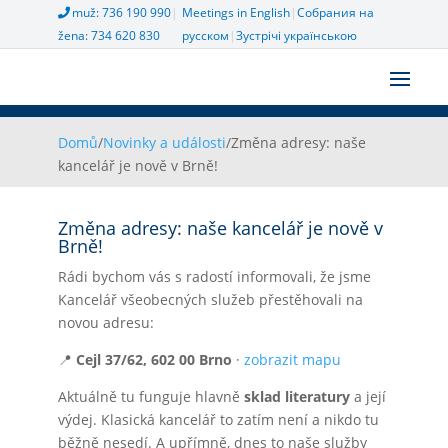
muž: 736 190 990
|
Meetings in English
|
Собрания на
žena: 734 620 830
русском
|
Зустрічі українською
Domů
/
Novinky a události
/
Změna adresy: naše
kancelář je nově v Brně!
Změna adresy: naše kancelář je nově v
Brně!
Rádi bychom vás s radostí informovali, že jsme
Kancelář všeobecných služeb přestěhovali na
novou adresu:
📍
Cejl 37/62, 602 00 Brno
·
zobrazit mapu
Aktuálně tu funguje hlavně
sklad literatury
a její
výdej. Klasická kancelář to zatím není a nikdo tu
běžně nesedí. A upřímně, dnes to naše služby