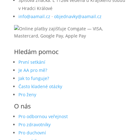
Spisová značka: L 11264 vedená u Krajského soudu
v Hradci Králové
info@aamail.cz
·
objednavky@aamail.cz
Hledám pomoc
První setkání
Je AA pro mě?
Jak to funguje?
Často kladené otázky
Pro ženy
O nás
Pro odbornou veřejnost
Pro zdravotníky
Pro duchovní