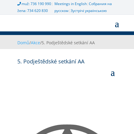
muž: 736 190 990
|
Meetings in English
|
Собрания на
žena: 734 620 830
русском
|
Зустрічі українською
Domů
/
Akce
/
5. Podještědské setkání AA
5. Podještědské setkání AA