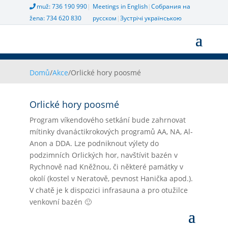
muž: 736 190 990
|
Meetings in English
|
Собрания на
žena: 734 620 830
русском
|
Зустрічі українською
Domů
/
Akce
/
Orlické hory poosmé
Orlické hory poosmé
Program víkendového setkání bude zahrnovat
mítinky dvanáctikrokových programů AA, NA, Al-
Anon a DDA. Lze podniknout výlety do
podzimních Orlických hor, navštívit bazén v
Rychnově nad Kněžnou, či některé památky v
okolí (kostel v Neratově, pevnost Hanička apod.).
V chatě je k dispozici infrasauna a pro otužilce
venkovní bazén 🙂