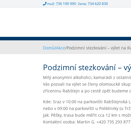
muž: 736 190 990
|
žena: 734 620 830
Domů
/
Akce
/
Podzimní stezkování – výlet na R
Podzimní stezkování – vý
Milý anonymní alkoholici, kamarádi z ostatní
Vás pozvali na výlet se členy olomoucké skup
zříceninu Rabštejn a po cestě zpět budeme o
Kde: Sraz v 10:00 na parkovišti Rabštejnská
nebo v 09:00 na parkovišti u Polikliniky (u 
Jak: Pěšky, trasa bude měřit cca 12 km s možn
Kontaktní osoba: Martin G. +420 735 293 877