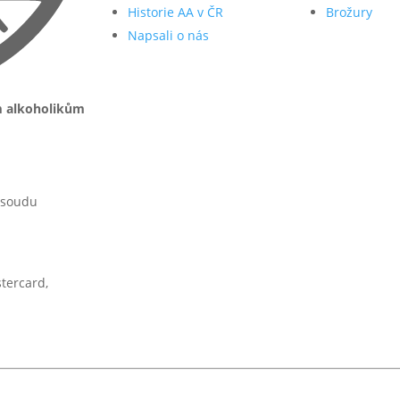
Historie AA v ČR
Brožury
Napsali o nás
m alkoholikům
 soudu