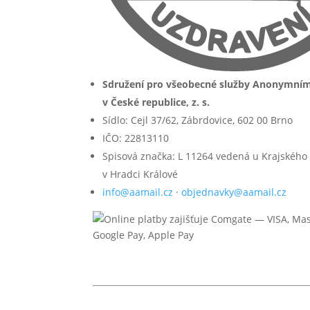
Sdružení pro všeobecné služby Anonymní
v České republice, z. s.
Sídlo: Cejl 37/62, Zábrdovice, 602 00 Brno
IČO: 22813110
Spisová značka: L 11264 vedená u Krajského
v Hradci Králové
info@aamail.cz
·
objednavky@aamail.cz
© 2026 Anonymní alkoholici