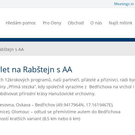
Meetings in 
Hledám pomoc
Pro členy
Obchod
O nás
Najít mítink
abštejn s AA
let na Rabštejn s AA
ch 12krokových programů, naši partneři, přátelé a příznivci, rádi 
iny „Přímá stezka“, kdy společně vyrazíme z Bedřichova na vrchol i
bdivovat přírodní krásy Hanušovické vrchoviny.
 Lesovna, Oskava – Bedřichov (49.9417964N, 17.1619467E),
Tržnice), Olomouc – odtud se přemístíme autem do Bedřichova
ostí kratších variant (8,5 km nebo 6 km)