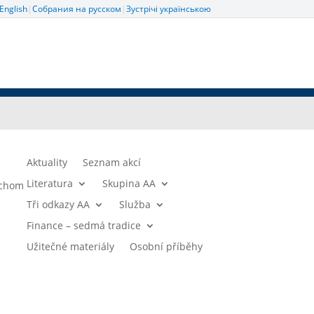
English
|
Собрания на русском
|
Зустрічі українською
Aktuality
Seznam akcí
Literatura
Skupina AA
bychom
Tři odkazy AA
Služba
Finance – sedmá tradice
Užitečné materiály
Osobní příběhy