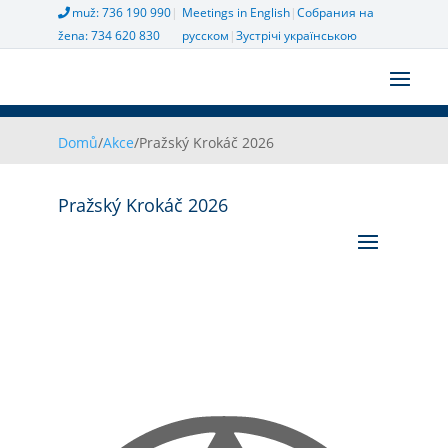
muž: 736 190 990
|
Meetings in English
|
Собрания на
žena: 734 620 830
русском
|
Зустрічі українською
Domů
/
Akce
/
Pražský Krokáč 2026
Pražský Krokáč 2026