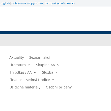
English
|
Собрания на русском
|
Зустрічі українською
Aktuality
Seznam akcí
Literatura
Skupina AA
Tři odkazy AA
Služba
a
Finance – sedmá tradice
Užitečné materiály
Osobní příběhy