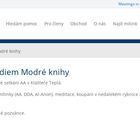
Meetings in 
Hledám pomoc
Pro členy
Obchod
O nás
Najít mítink
odré knihy
udiem Modré knihy
é setkání AA v Klášteře Teplá.
tinky (AA, DDA, Al-Anon), meditace, koupání v nedalekém rybníce 
né pozvánce.