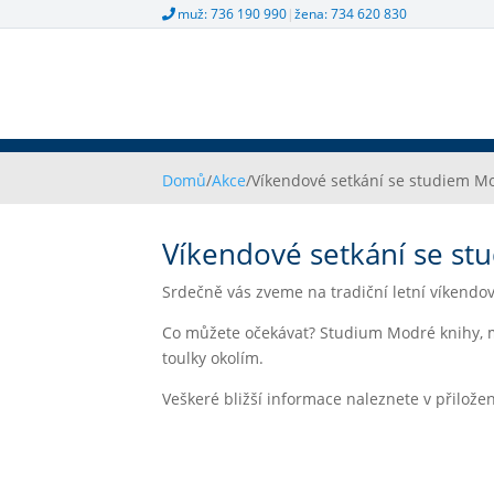
muž: 736 190 990
|
žena: 734 620 830
Domů
/
Akce
/
Víkendové setkání se studiem M
Víkendové setkání se st
Srdečně vás zveme na tradiční letní víkendov
Co můžete očekávat? Studium Modré knihy, mí
toulky okolím.
Veškeré bližší informace naleznete v přilože