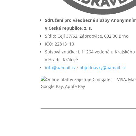
Sdružení pro všeobecné služby Anonymní
v České republice, z. s.
Sídlo: Cejl 37/62, Zábrdovice, 602 00 Brno
IČO: 22813110
Spisová značka: L 11264 vedená u Krajského
v Hradci Králové
info@aamail.cz
·
objednavky@aamail.cz
© 2026 Anonymní alkoholici