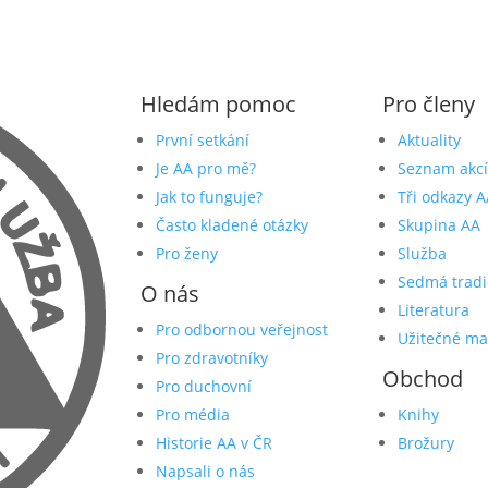
Hledám pomoc
Pro členy
První setkání
Aktuality
Je AA pro mě?
Seznam akcí
Jak to funguje?
Tři odkazy A
Často kladené otázky
Skupina AA
Pro ženy
Služba
Sedmá tradi
O nás
Literatura
Pro odbornou veřejnost
Užitečné ma
Pro zdravotníky
Obchod
Pro duchovní
Pro média
Knihy
Historie AA v ČR
Brožury
Napsali o nás