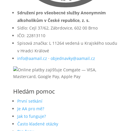
Sdružení pro všeobecné služby Anonymním
alkoholikům v České republice, z. s.
Sídlo: Cejl 37/62, Zábrdovice, 602 00 Brno
IČO: 22813110
Spisová značka: L 11264 vedená u Krajského soudu
v Hradci Králové
info@aamail.cz
·
objednavky@aamail.cz
Hledám pomoc
První setkání
Je AA pro mě?
Jak to funguje?
Často kladené otázky