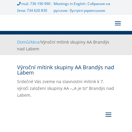
muž: 736 190 990
|
Meetings in English
|
Собрания на
žena: 734 620 830
русском
|
Зустрічі українською
Domů
/
Akce
/
Výroční mítink skupiny AA Brandýs
nad Labem
Výroční mítink skupiny AA Brandýs nad
Labem
Srdečně Vás zveme na slavnostní mítink k 7.
výročí založení skupiny AA –„A je to“ Brandýs nad
Labem.