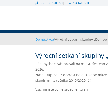
muž: 736 190 990
|
žena: 734 620 830
Domů
/
Akce
/
Výroční setkání skupiny „Den po 
Výroční setkání skupiny 
Rádi bychom vás pozvali na oslavu šestého vý
2026.
Naše skupina už dozrála natolik, že se může h
skupinami z ročníku 2019/2020. 🙂
Všichni jste co nejsrdečněji zváni.