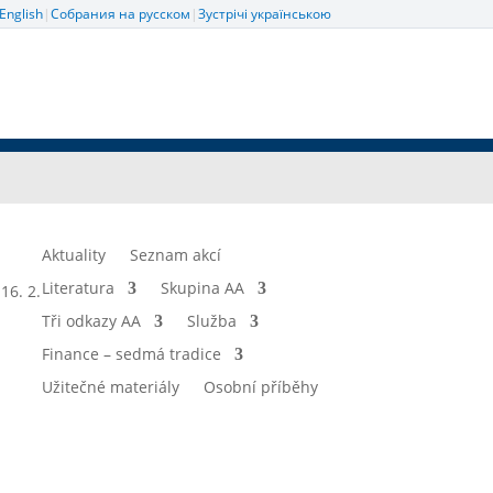
English
|
Собрания на русском
|
Зустрічі українською
Aktuality
Seznam akcí
Literatura
Skupina AA
16. 2.
Tři odkazy AA
Služba
Finance – sedmá tradice
Užitečné materiály
Osobní příběhy