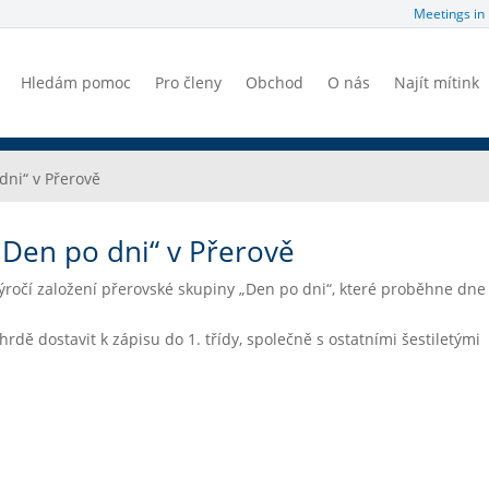
Meetings in 
Hledám pomoc
Pro členy
Obchod
O nás
Najít mítink
dni“ v Přerově
„Den po dni“ v Přerově
ročí založení přerovské skupiny „Den po dni“, které proběhne dne 
rdě dostavit k zápisu do 1. třídy, společně s ostatními šestiletými