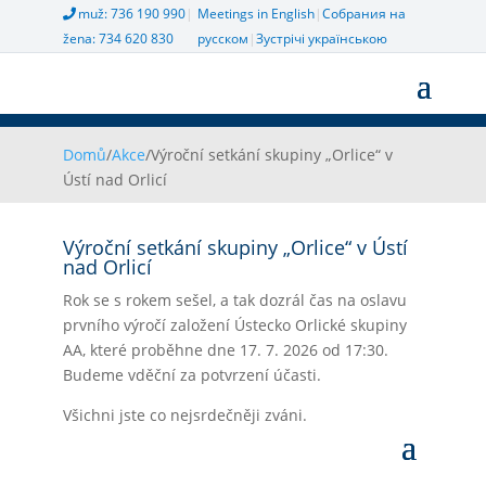
muž: 736 190 990
|
Meetings in English
|
Собрания на
žena: 734 620 830
русском
|
Зустрічі українською
Domů
/
Akce
/
Výroční setkání skupiny „Orlice“ v
Ústí nad Orlicí
Výroční setkání skupiny „Orlice“ v Ústí
nad Orlicí
Rok se s rokem sešel, a tak dozrál čas na oslavu
prvního výročí založení Ústecko Orlické skupiny
AA, které proběhne dne 17. 7. 2026 od 17:30.
Budeme vděční za potvrzení účasti.
Všichni jste co nejsrdečněji zváni.