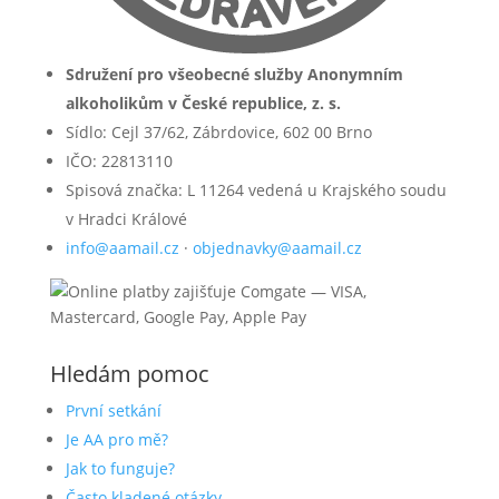
Sdružení pro všeobecné služby Anonymním
alkoholikům v České republice, z. s.
Sídlo: Cejl 37/62, Zábrdovice, 602 00 Brno
IČO: 22813110
Spisová značka: L 11264 vedená u Krajského soudu
v Hradci Králové
info@aamail.cz
·
objednavky@aamail.cz
Hledám pomoc
První setkání
Je AA pro mě?
Jak to funguje?
Často kladené otázky