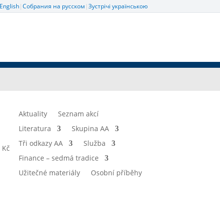
English
|
Собрания на русском
|
Зустрічі українською
Aktuality
Seznam akcí
Literatura
Skupina AA
Tři odkazy AA
Služba
 Kč
Finance – sedmá tradice
Užitečné materiály
Osobní příběhy