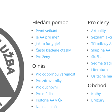
Hledám pomoc
Pro členy
První setkání
Aktuality
Je AA pro mě?
Seznam akcí
Jak to funguje?
Tři odkazy A
Často kladené otázky
Skupina AA
Pro ženy
Služba
Sedmá tradi
O nás
Literatura
Pro odbornou veřejnost
Užitečné ma
Pro zdravotníky
Obchod
Pro duchovní
Pro média
Knihy
Historie AA v ČR
Brožury
Napsali o nás