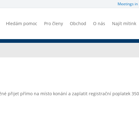
Meetings in 
Hledám pomoc
Pro členy
Obchod
O nás
Najít mítink
né přijet přímo na místo konání a zaplatit registrační poplatek 350