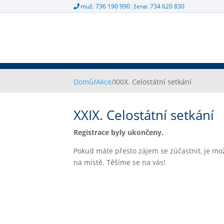
muž: 736 190 990
|
žena: 734 620 830
Domů
/
Akce
/
XXIX. Celostátní setkání
XXIX. Celostátní setkání
Registrace byly ukončeny.
Pokud máte přesto zájem se zúčastnit, je mož
na místě. Těšíme se na vás!