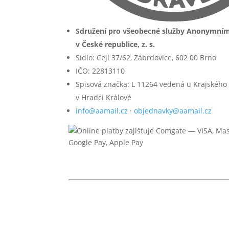
Sdružení pro všeobecné služby Anonymní
v České republice, z. s.
Sídlo: Cejl 37/62, Zábrdovice, 602 00 Brno
IČO: 22813110
Spisová značka: L 11264 vedená u Krajského
v Hradci Králové
info@aamail.cz
·
objednavky@aamail.cz
© 2026 Anonymní alkoholici