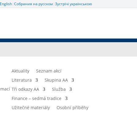
English
|
Собрания на русском
|
Зустрічі українською
Aktuality
Seznam akcí
Literatura
Skupina AA
rmací
Tři odkazy AA
Služba
Finance – sedmá tradice
Užitečné materiály
Osobní příběhy