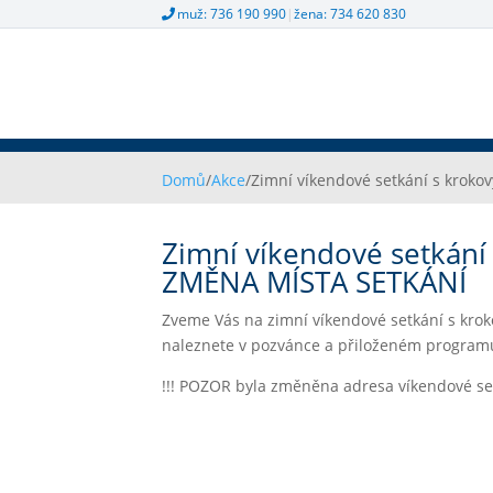
muž: 736 190 990
|
žena: 734 620 830
Domů
/
Akce
/
Zimní víkendové setkání s kro
Zimní víkendové setkán
ZMĚNA MÍSTA SETKÁNÍ
Zveme Vás na zimní víkendové setkání s krok
naleznete v pozvánce a přiloženém program
!!! POZOR byla změněna adresa víkendové set