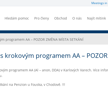
Meetings in 
Hledám pomoc
Pro členy
Obchod
O nás
Najít mítink
kovým programem AA – POZOR ZMĚNA MÍSTA SETKÁNÍ
í s krokovým programem AA – POZOR
ovým programem AA (Al – anon, DDA) v Karlových Varech. Více info
u.
kání na Penzion u Fouska, v Chodově. !!!