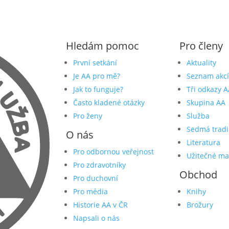
Hledám pomoc
Pro členy
První setkání
Aktuality
Je AA pro mě?
Seznam akcí
Jak to funguje?
Tři odkazy A
Často kladené otázky
Skupina AA
Pro ženy
Služba
Sedmá tradi
O nás
Literatura
Pro odbornou veřejnost
Užitečné ma
Pro zdravotníky
Obchod
Pro duchovní
Pro média
Knihy
Historie AA v ČR
Brožury
Napsali o nás