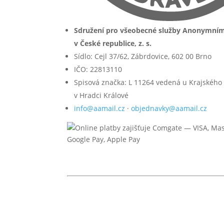
Sdružení pro všeobecné služby Anonymní
v České republice, z. s.
Sídlo: Cejl 37/62, Zábrdovice, 602 00 Brno
IČO: 22813110
Spisová značka: L 11264 vedená u Krajského
v Hradci Králové
info@aamail.cz
·
objednavky@aamail.cz
© 2026 Anonymní alkoholici