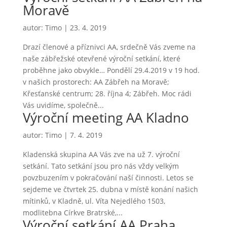
Moravě
autor:
Timo
|
23. 4. 2019
Drazí členové a příznivci AA, srdečně Vás zveme na
naše zábřežské otevřené výroční setkání, které
proběhne jako obvykle… Pondělí 29.4.2019 v 19 hod.
v našich prostorech: AA Zábřeh na Moravě;
Křesťanské centrum; 28. října 4; Zábřeh. Moc rádi
Vás uvidíme, společně...
Výroční meeting AA Kladno
autor:
Timo
|
7. 4. 2019
Kladenská skupina AA Vás zve na už 7. výroční
setkání. Tato setkání jsou pro nás vždy velkým
povzbuzením v pokračování naší činnosti. Letos se
sejdeme ve čtvrtek 25. dubna v místě konání našich
mítinků, v Kladně, ul. Víta Nejedlého 1503,
modlitebna Církve Bratrské,...
Výroční setkání AA Praha