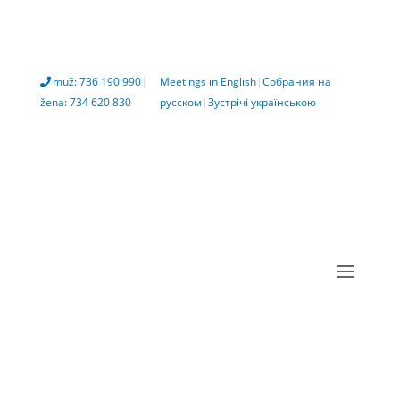
muž: 736 190 990
|
Meetings in English
|
Собрания на
žena: 734 620 830
русском
|
Зустрічі українською