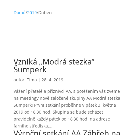
Domů
/
2019
/
Duben
Vzniká „Modrá stezka“
Šumperk
autor:
Timo
|
28. 4. 2019
Vážení přátelé a příznivci AA, s potěšením vás zveme
na meetingy nově založené skupiny AA Modrá stezka
Šumperk! První setkání proběhne v pátek 3. května
2019 od 18,30 hod. Skupina se bude scházet
pravidelně každý pátek od 18,30 hod. na adrese
farního střediska,...
Výroční setkání AA Zábřeh na