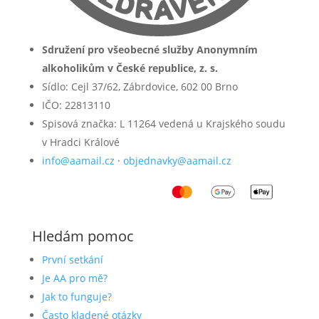
Sdružení pro všeobecné služby Anonymním
alkoholikům v České republice, z. s.
Sídlo: Cejl 37/62, Zábrdovice, 602 00 Brno
IČO: 22813110
Spisová značka: L 11264 vedená u Krajského soudu
v Hradci Králové
info@aamail.cz
·
objednavky@aamail.cz
Hledám pomoc
První setkání
Je AA pro mě?
Jak to funguje?
Často kladené otázky