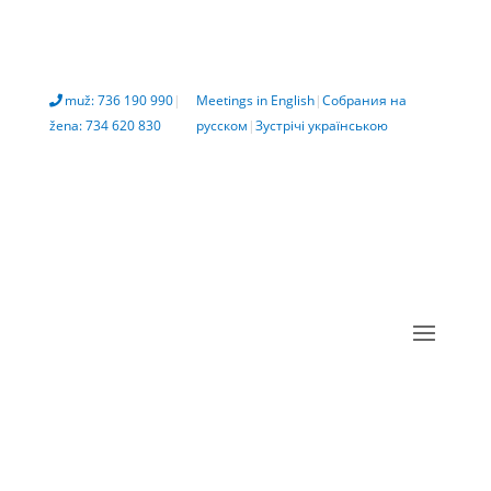
muž: 736 190 990
|
Meetings in English
|
Собрания на
žena: 734 620 830
русском
|
Зустрічі українською