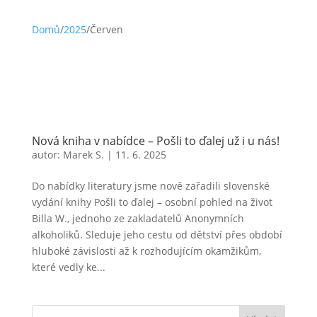
Domů
/
2025
/
Červen
Nová kniha v nabídce – Pošli to ďalej už i u nás!
autor:
Marek S.
|
11. 6. 2025
Do nabídky literatury jsme nově zařadili slovenské
vydání knihy Pošli to ďalej – osobní pohled na život
Billa W., jednoho ze zakladatelů Anonymních
alkoholiků. Sleduje jeho cestu od dětství přes období
hluboké závislosti až k rozhodujícím okamžikům,
které vedly ke...