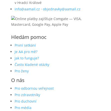
v Hradci Králové
info@aamail.cz
·
objednavky@aamail.cz
Hledám pomoc
První setkání
Je AA pro mě?
Jak to funguje?
Často kladené otázky
Pro ženy
O nás
Pro odbornou veřejnost
Pro zdravotníky
Pro duchovní
Pro média