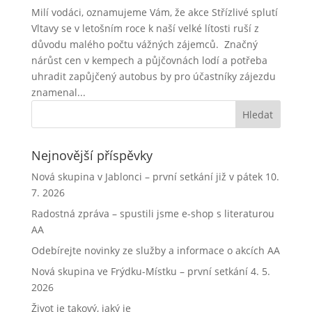
Milí vodáci, oznamujeme Vám, že akce Střízlivé splutí
Vltavy se v letošním roce k naší velké lítosti ruší z
důvodu malého počtu vážných zájemců. Značný
nárůst cen v kempech a půjčovnách lodí a potřeba
uhradit zapůjčený autobus by pro účastníky zájezdu
znamenal...
Nejnovější příspěvky
Nová skupina v Jablonci – první setkání již v pátek 10.
7. 2026
Radostná zpráva – spustili jsme e-shop s literaturou
AA
Odebírejte novinky ze služby a informace o akcích AA
Nová skupina ve Frýdku-Místku – první setkání 4. 5.
2026
Život je takový, jaký je