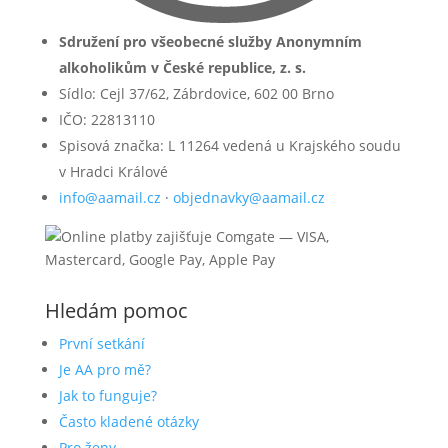
Sdružení pro všeobecné služby Anonymním
alkoholikům v České republice, z. s.
Sídlo: Cejl 37/62, Zábrdovice, 602 00 Brno
IČO: 22813110
Spisová značka: L 11264 vedená u Krajského soudu
v Hradci Králové
info@aamail.cz
·
objednavky@aamail.cz
Hledám pomoc
První setkání
Je AA pro mě?
Jak to funguje?
Často kladené otázky
Pro ženy