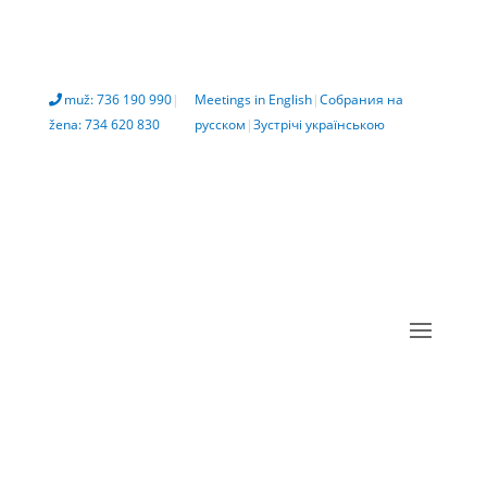
muž: 736 190 990
|
Meetings in English
|
Собрания на
žena: 734 620 830
русском
|
Зустрічі українською