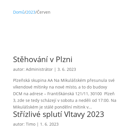
Domů
/
2023
/
Červen
Stěhování v Plzni
autor:
Administrátor
|
3. 6. 2023
Plzeňská skupina AA Na Mikulášském přesunula své
víkendové mítinky na nové místo, a to do budovy
DCM na adrese – Františkánská 121/11, 30100 Plzeň
3, zde se tedy scházejí v sobotu a neděli od 17:00. Na
Mikulášském je stálé pondělní mítink v...
Střízlivé splutí Vltavy 2023
autor:
Timo
|
1. 6. 2023