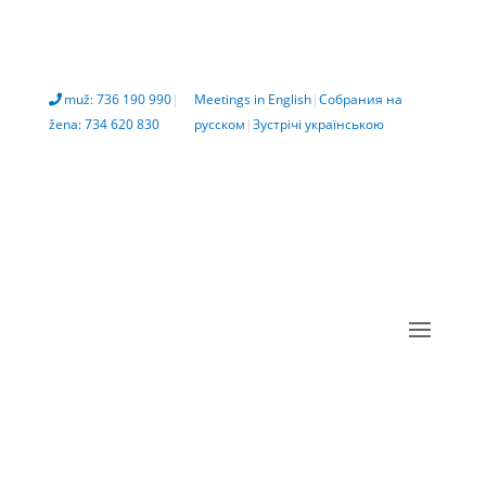
muž: 736 190 990
|
Meetings in English
|
Собрания на
žena: 734 620 830
русском
|
Зустрічі українською