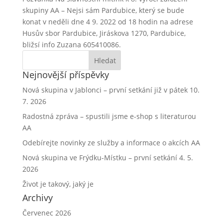
skupiny AA – Nejsi sám Pardubice, který se bude
konat v neděli dne 4 9. 2022 od 18 hodin na adrese
Husův sbor Pardubice, Jiráskova 1270, Pardubice,
bližsí info Zuzana 605410086.
Nejnovější příspěvky
Nová skupina v Jablonci – první setkání již v pátek 10.
7. 2026
Radostná zpráva – spustili jsme e-shop s literaturou
AA
Odebírejte novinky ze služby a informace o akcích AA
Nová skupina ve Frýdku-Místku – první setkání 4. 5.
2026
Život je takový, jaký je
Archivy
Červenec 2026