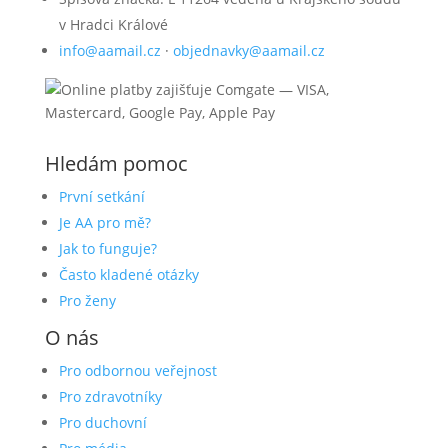
v Hradci Králové
info@aamail.cz
·
objednavky@aamail.cz
Hledám pomoc
První setkání
Je AA pro mě?
Jak to funguje?
Často kladené otázky
Pro ženy
O nás
Pro odbornou veřejnost
Pro zdravotníky
Pro duchovní