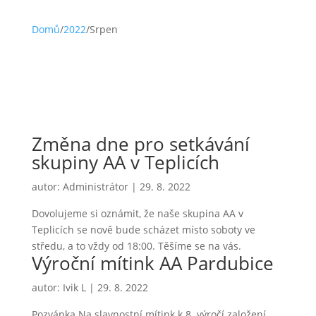
Domů
/
2022
/
Srpen
Změna dne pro setkávání
skupiny AA v Teplicích
autor:
Administrátor
|
29. 8. 2022
Dovolujeme si oznámit, že naše skupina AA v
Teplicích se nově bude scházet místo soboty ve
středu, a to vždy od 18:00. Těšíme se na vás.
Výroční mítink AA Pardubice
autor:
Ivik L
|
29. 8. 2022
Pozvánka Na slavnostní mítink k 8. výročí založení