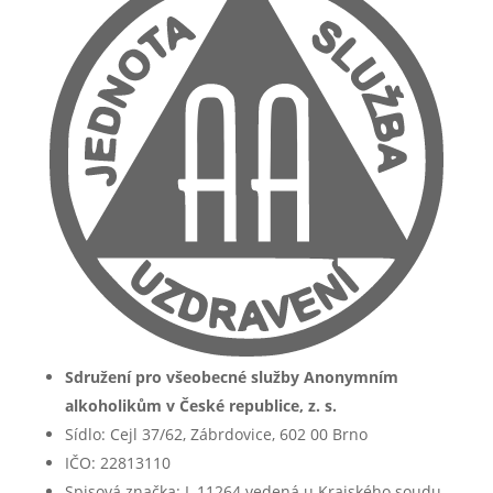
Sdružení pro všeobecné služby Anonymním
alkoholikům v České republice, z. s.
Sídlo: Cejl 37/62, Zábrdovice, 602 00 Brno
IČO: 22813110
Spisová značka: L 11264 vedená u Krajského soudu