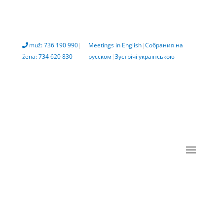
muž: 736 190 990
|
Meetings in English
|
Собрания на
žena: 734 620 830
русском
|
Зустрічі українською