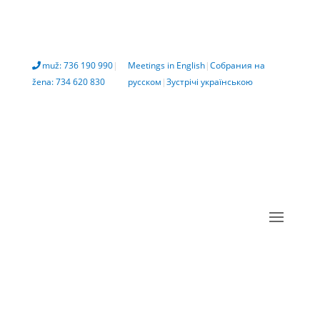
muž: 736 190 990
|
Meetings in English
|
Собрания на
žena: 734 620 830
русском
|
Зустрічі українською