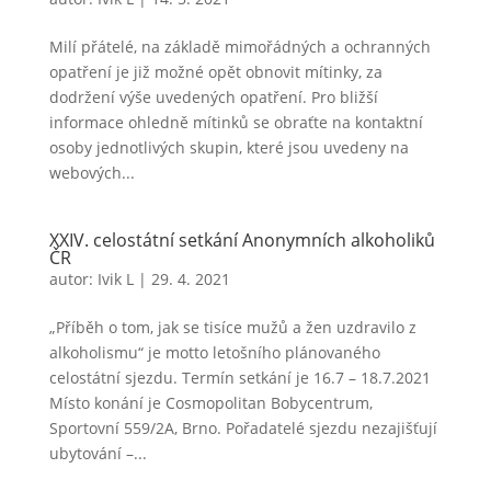
Milí přátelé, na základě mimořádných a ochranných
opatření je již možné opět obnovit mítinky, za
dodržení výše uvedených opatření. Pro bližší
informace ohledně mítinků se obraťte na kontaktní
osoby jednotlivých skupin, které jsou uvedeny na
webových...
XXIV. celostátní setkání Anonymních alkoholiků
ČR
autor:
Ivik L
|
29. 4. 2021
„Příběh o tom, jak se tisíce mužů a žen uzdravilo z
alkoholismu“ je motto letošního plánovaného
celostátní sjezdu. Termín setkání je 16.7 – 18.7.2021
Místo konání je Cosmopolitan Bobycentrum,
Sportovní 559/2A, Brno. Pořadatelé sjezdu nezajišťují
ubytování –...