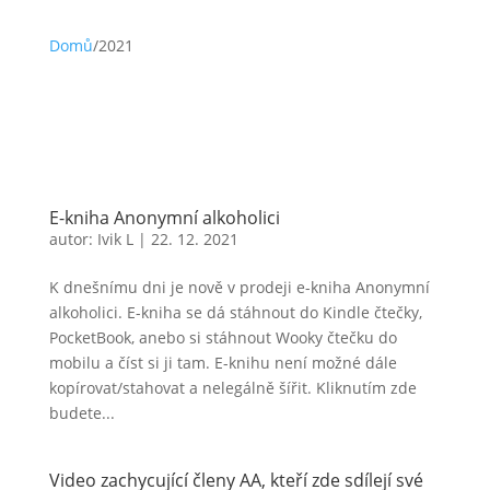
Domů
/
2021
E-kniha Anonymní alkoholici
autor:
Ivik L
|
22. 12. 2021
K dnešnímu dni je nově v prodeji e-kniha Anonymní
alkoholici. E-kniha se dá stáhnout do Kindle čtečky,
PocketBook, anebo si stáhnout Wooky čtečku do
mobilu a číst si ji tam. E-knihu není možné dále
kopírovat/stahovat a nelegálně šířit. Kliknutím zde
budete...
Video zachycující členy AA, kteří zde sdílejí své