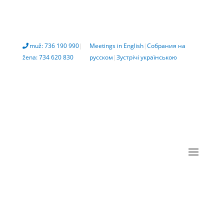
muž: 736 190 990
|
Meetings in English
|
Собрания на
žena: 734 620 830
русском
|
Зустрічі українською