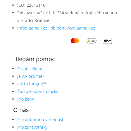
IČO: 22813110
Spisová značka: L 11264 vedená u Krajského soudu
v Hradci Králové
info@aamail.cz
·
objednavky@aamail.cz
Hledám pomoc
První setkání
Je AA pro mě?
Jak to funguje?
Často kladené otázky
Pro ženy
O nás
Pro odbornou veřejnost
Pro zdravotníky