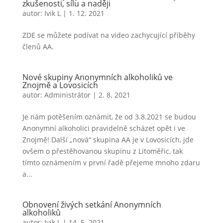
zkušenosti, sílu a naději
autor:
Ivik L
|
1. 12. 2021
ZDE se můžete podívat na video zachycující příběhy
členů AA.
Nové skupiny Anonymních alkoholiků ve
Znojmě a Lovosicích
autor:
Administrátor
|
2. 8. 2021
Je nám potěšením oznámit, že od 3.8.2021 se budou
Anonymní alkoholici pravidelně scházet opět i ve
Znojmě! Další „nová“ skupina AA je v Lovosicích, jde
ovšem o přestěhovanou skupinu z Litoměřic, tak
tímto oznámením v první řadě přejeme mnoho zdaru
a...
Obnovení živých setkání Anonymních
alkoholiků
autor:
Ivik L
|
14. 5. 2021