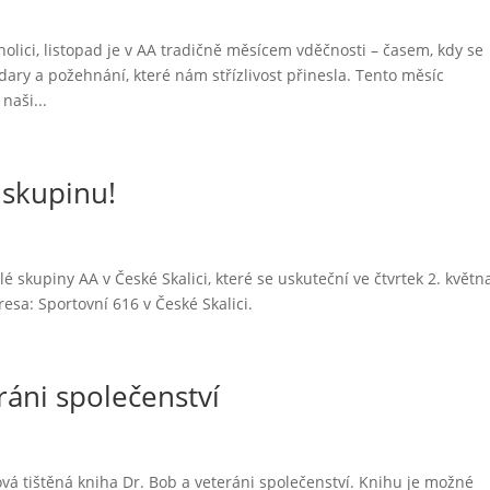
olici, listopad je v AA tradičně měsícem vděčnosti – časem, kdy se
ry a požehnání, které nám střízlivost přinesla. Tento měsíc
naši...
 skupinu!
 skupiny AA v České Skalici, které se uskuteční ve čtvrtek 2. květn
sa: Sportovní 616 v České Skalici.
ráni společenství
vá tištěná kniha Dr. Bob a veteráni společenství. Knihu je možné