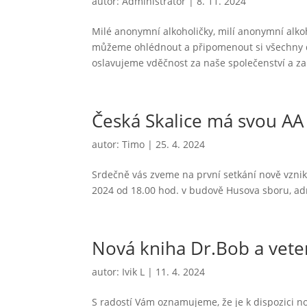
autor:
Administrátor
|
8. 11. 2024
Milé anonymní alkoholičky, milí anonymní alkoh
můžeme ohlédnout a připomenout si všechny da
oslavujeme vděčnost za naše společenství a za 
Česká Skalice má svou AA
autor:
Timo
|
25. 4. 2024
Srdečně vás zveme na první setkání nově vzniklé
2024 od 18.00 hod. v budově Husova sboru, adre
Nová kniha Dr.Bob a vete
autor:
Ivik L
|
11. 4. 2024
S radostí Vám oznamujeme, že je k dispozici no