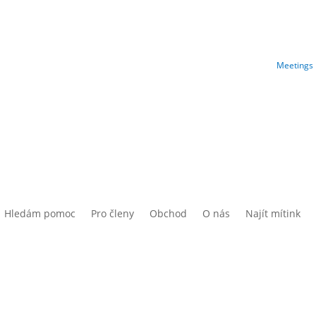
Meetings 
Hledám pomoc
Pro členy
Obchod
O nás
Najít mítink