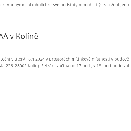
z. Anonymní alkoholici ze své podstaty nemohli být založeni jedn
AA v Kolíně
teční v úterý 16.4.2024 v prostorách mítinkové místnosti v budově
sta 226, 28002 Kolín). Setkání začíná od 17 hod., v 18. hod bude za