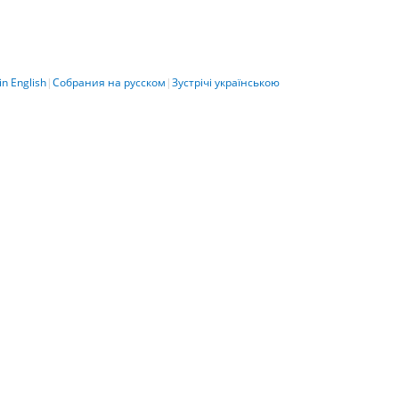
in English
|
Собрания на русском
|
Зустрічі українською