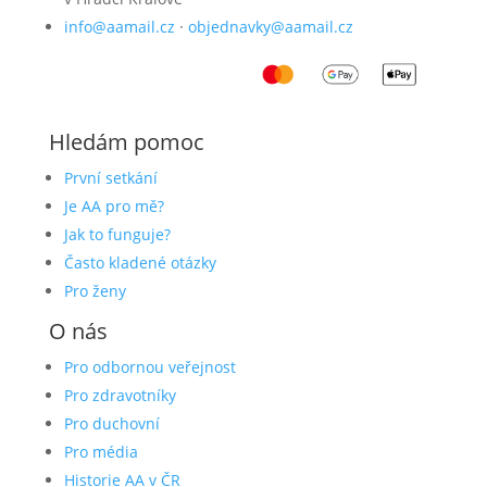
info@aamail.cz
·
objednavky@aamail.cz
Hledám pomoc
První setkání
Je AA pro mě?
Jak to funguje?
Často kladené otázky
Pro ženy
O nás
Pro odbornou veřejnost
Pro zdravotníky
Pro duchovní
Pro média
Historie AA v ČR