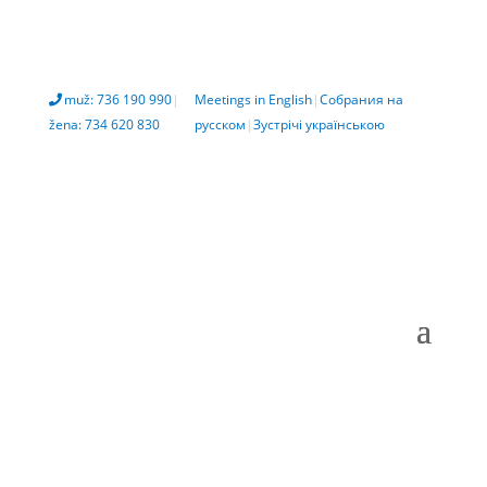
muž: 736 190 990
|
Meetings in English
|
Собрания на
žena: 734 620 830
русском
|
Зустрічі українською