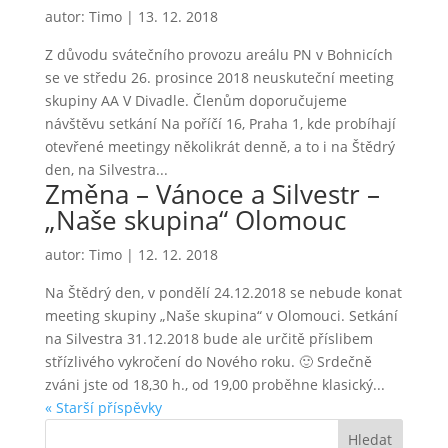
autor:
Timo
|
13. 12. 2018
Z důvodu svátečního provozu areálu PN v Bohnicích
se ve středu 26. prosince 2018 neuskuteční meeting
skupiny AA V Divadle. Členům doporučujeme
návštěvu setkání Na poříčí 16, Praha 1, kde probíhají
otevřené meetingy několikrát denně, a to i na Štědrý
den, na Silvestra...
Změna – Vánoce a Silvestr –
„Naše skupina“ Olomouc
autor:
Timo
|
12. 12. 2018
Na Štědrý den, v pondělí 24.12.2018 se nebude konat
meeting skupiny „Naše skupina“ v Olomouci. Setkání
na Silvestra 31.12.2018 bude ale určitě příslibem
střízlivého vykročení do Nového roku. 🙂 Srdečně
zváni jste od 18,30 h., od 19,00 proběhne klasický...
« Starší příspěvky